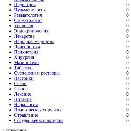
Педиатрия
0
Пульмонология
0
Ревматология
0
Стоматология
0
Урология
0
Эндокринология
0
Лекарства
0
Народная медицина
0
Диагностика
0
Психиатрия
0
Хирургия
0
Мази и Гели
0
Таблетки
0
Суспензии и растворы
0
Настойки
0
Свечи
0
Разное
0
Лечение
0
Питание
0
Наркология
0
Пластическая хирургия
0
Отравление
0
Сосуды, вены и артерии
0
Популярное