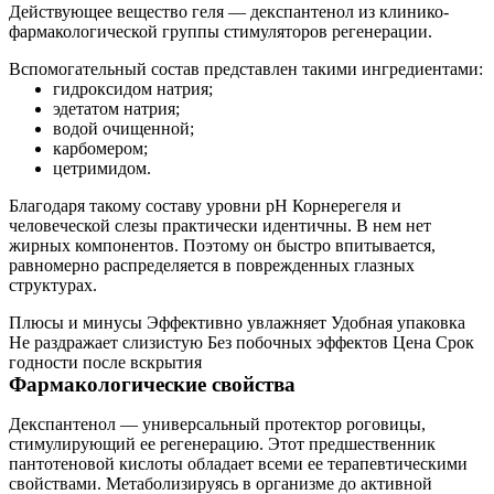
Действующее вещество геля — декспантенол из клинико-
фармакологической группы стимуляторов регенерации.
Вспомогательный состав представлен такими ингредиентами:
гидроксидом натрия;
эдетатом натрия;
водой очищенной;
карбомером;
цетримидом.
Благодаря такому составу уровни pH Корнерегеля и
человеческой слезы практически идентичны. В нем нет
жирных компонентов. Поэтому он быстро впитывается,
равномерно распределяется в поврежденных глазных
структурах.
Плюсы и минусы Эффективно увлажняет Удобная упаковка
Не раздражает слизистую Без побочных эффектов Цена Cрок
годности после вскрытия
Фармакологические свойства
Декспантенол — универсальный протектор роговицы,
стимулирующий ее регенерацию. Этот предшественник
пантотеновой кислоты обладает всеми ее терапевтическими
свойствами. Метаболизируясь в организме до активной