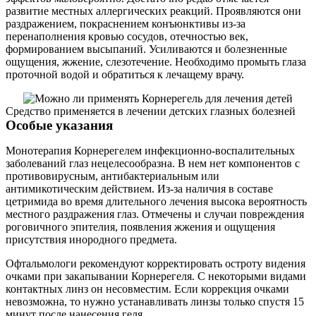
развитие местных аллергических реакций. Проявляются они
раздражением, покраснением конъюнктивы из-за
перенаполнения кровью сосудов, отечностью век,
формированием высыпаний. Усиливаются и болезненные
ощущения, жжение, слезотечение. Необходимо промыть глаза
проточной водой и обратиться к лечащему врачу.
Средство применяется в лечении детских глазных болезней
Особые указания
Монотерапия Корнерегелем инфекционно-воспалительных
заболеваний глаз нецелесообразна. В нем нет компонентов с
противовирусным, антибактериальным или
антимикотическим действием. Из-за наличия в составе
цетримида во время длительного лечения высока вероятность
местного раздражения глаз. Отмечены и случаи повреждения
роговичного эпителия, появления жжения и ощущения
присутствия инородного предмета.
Офтальмологи рекомендуют корректировать остроту видения
очками при закапывании Корнерегеля. С некоторыми видами
контактных линз он несовместим. Если коррекция очками
невозможна, то нужно устанавливать линзы только спустя 15
минут после нанесения геля.