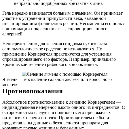
неправильно подобранных контактных линз.
Гель нередко назначается больным с ячменем. Он принимает
участие в устранении припухлости века, вызванной
инфицированием фолликулов ресниц. Несомненна его польза
в ликвидации покраснения глаз, спровоцированного
аллергией.
Непосредственно для лечения синдрома сухого глаза
офтальмологическое средство не используется. Но
применение Корнерегеля практикуется для устранения
спровоцировавшего его фактора. Например, принявшего
хроническое течение грибкового коньюктивита.
Ячмень — воспаление сальной железы или волосяного
мешочка
Противопоказания
Абсолютное противопоказание к лечению Корнерегелем —
индивидуальная непереносимость одного из ингредиентов. С
осторожностью следует использовать его при тяжелых
патологиях печени и почек. Производителем не были
предоставлены данные о безопасности препарата для
кормящих грудью женщин и беременных.