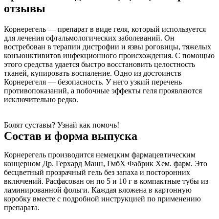
отзывы
Корнерегель — препарат в виде геля, который используется
для лечения офтальмологических заболеваний. Он
востребован в терапии дистрофии и язвы роговицы, тяжелых
конъюнктивитов инфекционного происхождения. С помощью
этого средства удается быстро восстановить целостность
тканей, купировать воспаление. Одно из достоинств
Корнерегеля — безопасность. У него узкий перечень
противопоказаний, а побочные эффекты геля проявляются
исключительно редко.
Болят суставы? Узнай как помочь!
Состав и форма выпуска
Корнерегель производится немецким фармацевтическим
концерном Др. Герхард Манн, ГмбХ Фабрик Хем. фарм. Это
бесцветный прозрачный гель без запаха и посторонних
включений. Расфасован он по 5 и 10 г в компактные тубы из
ламинированной фольги. Каждая вложена в картонную
коробку вместе с подробной инструкцией по применению
препарата.