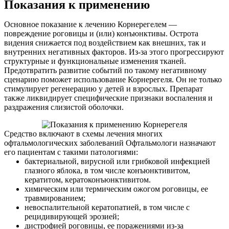
Показания к применению
Основное показание к лечению Корнерегелем —
повреждение роговицы и (или) конъюнктивы. Острота
видения снижается под воздействием как внешних, так и
внутренних негативных факторов. Из-за этого прогрессируют
структурные и функциональные изменения тканей.
Предотвратить развитие событий по такому негативному
сценарию поможет использование Корнерегеля. Он не только
стимулирует регенерацию у детей и взрослых. Препарат
также ликвидирует специфические признаки воспаления и
раздражения слизистой оболочки.
Средство включают в схемы лечения многих
офтальмологических заболеваний Офтальмологи назначают
его пациентам с такими патологиями:
бактериальной, вирусной или грибковой инфекцией
глазного яблока, в том числе конъюнктивитом,
кератитом, кератоконъюнктивитом.
химическим или термическим ожогом роговицы, ее
травмированием;
невоспалительной кератопатией, в том числе с
рецидивирующей эрозией;
дистрофией роговицы, ее поражениями из-за