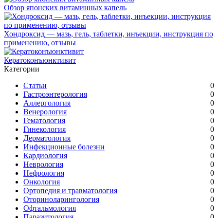
Обзор японских витаминных капель
Хондроксид — мазь, гель, таблетки, инъекции, инструкция по
применению, отзывы
Кератоконъюнктивит
Категории
Статьи
0
Гастроэнтерология
0
Аллергология
0
Венерология
0
Гематология
0
Гинекология
0
Дерматология
0
Инфекционные болезни
0
Кардиология
0
Неврология
0
Нефрология
0
Онкология
0
Ортопедия и травматология
0
Оториноларингология
0
Офтальмология
0
Паразитология
0