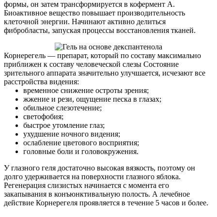
формы, он затем трансформируется в кофермент А.
Биоактивное вещество повышает производительность
клеточной энергии. Начинают активно делиться
фибробласты, запуская процессы восстановления тканей.
Корнерегель — препарат, который по составу максимально
приближен к составу человеческой слезы Состояние
зрительного аппарата значительно улучшается, исчезают все
расстройства видения:
временное снижение остроты зрения;
жжение и рези, ощущение песка в глазах;
обильное слезотечение;
светофобия;
быстрое утомление глаз;
ухудшение ночного видения;
ослабление цветового восприятия;
головные боли и головокружения.
У глазного геля достаточно высокая вязкость, поэтому он
долго удерживается на поверхности глазного яблока.
Регенерация слизистых начинается с момента его
закапывания в конъюнктивальную полость. А лечебное
действие Корнерегеля проявляется в течение 5 часов и более.