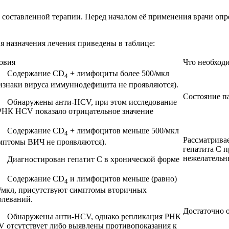
оставленной терапии. Перед началом её применения врачи опред
я назначения лечения приведены в таблице:
овия
Что необходи
 Содержание CD
+ лимфоциты более 500/мкл
4
изнаки вируса иммуннодефицита не проявляются).
Состояние па
Обнаружены анти-HCV, при этом исследование
РНК HCV показало отрицательное значение
 Содержание CD
+ лимфоцитов меньше 500/мкл
4
Рассматрива
мптомы ВИЧ не проявляются).
гепатита С п
нежелательн
Диагностирован гепатит С в хронической форме
 Содержание CD
и лимфоцитов меньше (равно)
4
/мкл, присутствуют симптомы вторичных
олеваний.
Достаточно 
Обнаружены анти-HCV, однако репликация РНК
 отсутствует либо выявлены противопоказания к