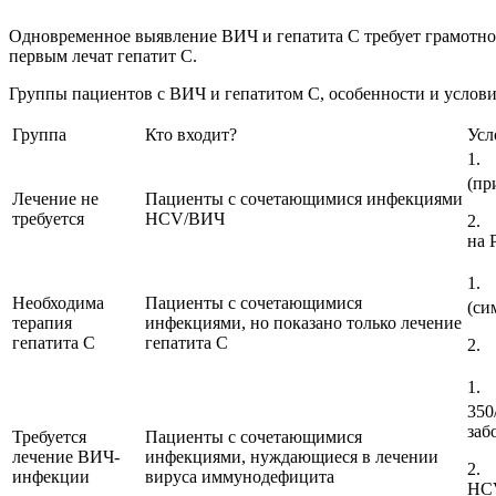
Одновременное выявление ВИЧ и гепатита С требует грамотно с
первым лечат гепатит С.
Группы пациентов с ВИЧ и гепатитом С, особенности и услови
Группа
Кто входит?
Усл
1.
(пр
Лечение не
Пациенты с сочетающимися инфекциями
требуется
HCV/ВИЧ
2. 
на 
1.
Необходима
Пациенты с сочетающимися
(си
терапия
инфекциями, но показано только лечение
гепатита С
гепатита С
2. 
1.
350
заб
Требуется
Пациенты с сочетающимися
лечение ВИЧ-
инфекциями, нуждающиеся в лечении
2. 
инфекции
вируса иммунодефицита
HCV