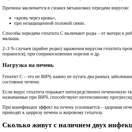
Причина заключается в схожих механизмах передачи вирусов:
«кровь через кровь»,
при незащищенной половой связи.
Способы передачи гепатита С включают роды – от матери к реб
малыша.
2–3 % случаев (крайне редко) заражения вирусом гепатита пр
поранился), при соприкосновении порезов и др.
Нагрузка на печень
Гепатит С – это не ВИЧ, важно не путать два разных заболева
состоянии печени.
Если вирус гепатита поражает непосредственно печеночную т
назначаемые при ВИЧ, способствуют интенсивному прогрессир
При коинфекции эффект на печень усиливается – здоровая пече
приводят к циррозу печени и жировому гепатозу.
Сколько живут с наличием двух инфек