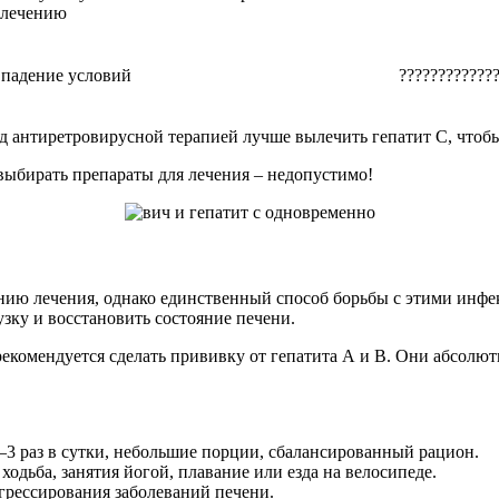
 лечению
падение условий
????????????
д антиретровирусной терапией лучше вылечить гепатит С, чтоб
выбирать препараты для лечения – недопустимо!
ию лечения, однако единственный способ борьбы с этими инфе
ку и восстановить состояние печени.
рекомендуется сделать прививку от гепатита А и В. Они абсол
–3 раз в сутки, небольшие порции, сбалансированный рацион.
одьба, занятия йогой, плавание или езда на велосипеде.
огрессирования заболеваний печени.