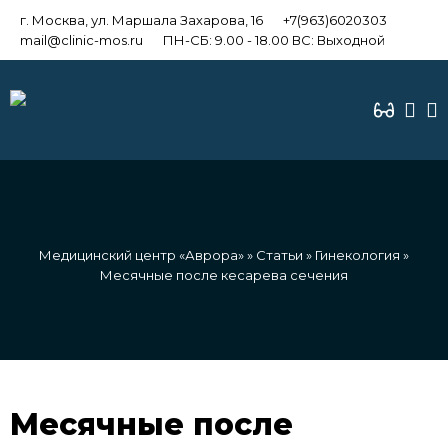
г. Москва, ул. Маршала Захарова, 16
+7(963)6020303
mail@clinic-mos.ru
ПН-СБ: 9.00 - 18.00 ВС: Выходной
Медицинский центр «Аврора»
»
Статьи
»
Гинекология
»
Месячные после кесарева сечения
Месячные после