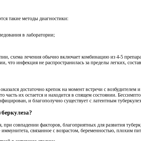
тся такие методы диагностики:
ледования в лаборатории;
апии, схема лечения обычно включает комбинацию из 4-5 препар
и, что инфекция не распространилась за пределы легких, состав
оказался достаточно крепок на момент встречи с возбудителем и
-то часть их остается и находится в спящем состоянии. Бессимп
инфицирован, и благополучно существует с латентным туберкуле
уберкулеза?
, при совпадении факторов, благоприятных для развития туберк
е иммунитета, связанное с возрастом, беременностью, плохим п