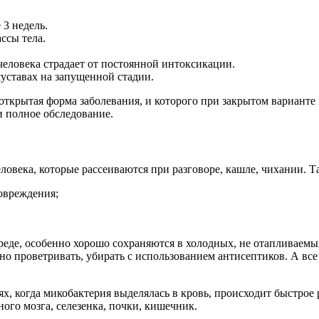
 3 недель.
ссы тела.
 человека страдает от постоянной интоксикации.
суставах на запущенной стадии.
открытая форма заболевания, и которого при закрытом варианте
и полное обследование.
века, которые рассеиваются при разговоре, кашле, чихании. Т
повреждения;
еде, особенно хорошо сохраняются в холодных, не отапливаем
но проветривать, убирать с использованием антисептиков. А вс
аях, когда микобактерия выделялась в кровь, происходит быстро
ного мозга, селезенка, почки, кишечник.