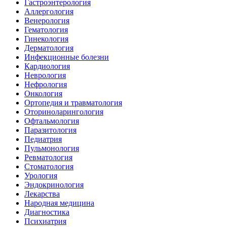
Гастроэнтерология
Аллергология
Венерология
Гематология
Гинекология
Дерматология
Инфекционные болезни
Кардиология
Неврология
Нефрология
Онкология
Ортопедия и травматология
Оториноларингология
Офтальмология
Паразитология
Педиатрия
Пульмонология
Ревматология
Стоматология
Урология
Эндокринология
Лекарства
Народная медицина
Диагностика
Психиатрия