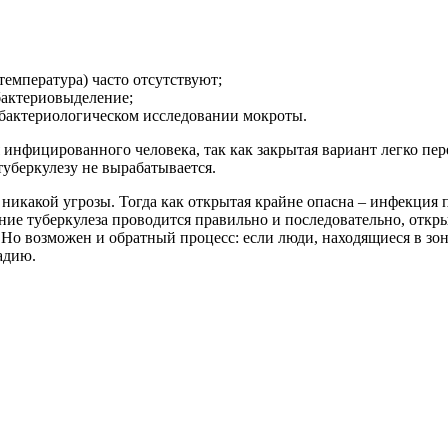
емпература) часто отсутствуют;
бактериовыделение;
бактериологическом исследовании мокроты.
 инфицированного человека, так как закрытая вариант легко пер
туберкулезу не вырабатывается.
какой угрозы. Тогда как открытая крайне опасна – инфекция пе
ение туберкулеза проводится правильно и последовательно, откр
Но возможен и обратный процесс: если люди, находящиеся в зон
адию.