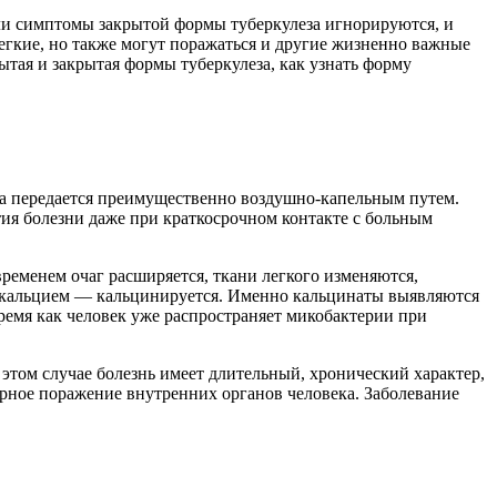
сли симптомы закрытой формы туберкулеза игнорируются, и
егкие, но также могут поражаться и другие жизненно важные
ытая и закрытая формы туберкулеза, как узнать форму
оха передается преимущественно воздушно-капельным путем.
ия болезни даже при краткосрочном контакте с больным
ременем очаг расширяется, ткани легкого изменяются,
я кальцием — кальцинируется. Именно кальцинаты выявляются
ремя как человек уже распространяет микобактерии при
этом случае болезнь имеет длительный, хронический характер,
ирное поражение внутренних органов человека. Заболевание