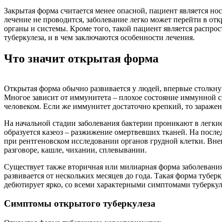
Закрытая форма считается менее опасной, пациент является н
лечение не проводится, заболевание легко может перейти в от
органы и системы. Кроме того, такой пациент является распро
туберкулеза, и в чем заключаются особенности лечения.
Что значит открытая форма
Открытая форма обычно развивается у людей, впервые столкну
Многое зависит от иммунитета – плохое состояние иммунной 
человеком. Если же иммунитет достаточно крепкий, то заражен
На начальной стадии заболевания бактерии проникают в легкие
образуется казеоз – разжижение омертвевших тканей. На посл
при рентгеновском исследовании органов грудной клетки. Вне
разговоре, кашле, чихании, сплевывании.
Существует также вторичная или милиарная форма заболевания
развивается от нескольких месяцев до года. Такая форма тубе
дебютирует ярко, со всеми характерными симптомами туберку
Симптомы открытого туберкулеза