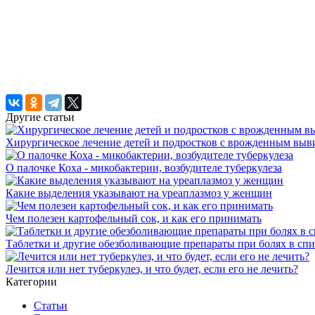
Другие статьи
Хирургическое лечение детей и подростков с врожденным выв
О палочке Коха - микобактерии, возбудителе туберкулеза
Какие выделения указывают на уреаплазмоз у женщин
Чем полезен картофельный сок, и как его принимать
Таблетки и другие обезболивающие препараты при болях в спи
Лечится или нет туберкулез, и что будет, если его не лечить?
Категории
Статьи