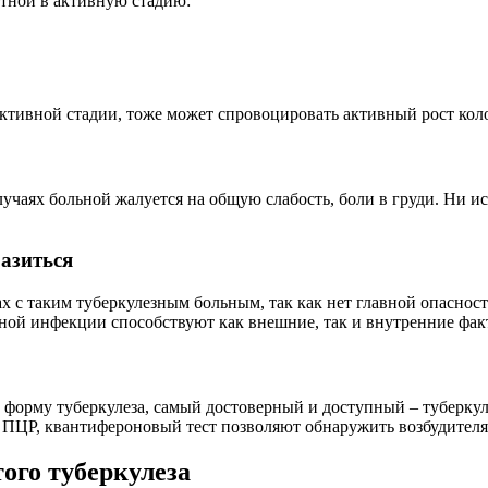
нтной в активную стадию:
ктивной стадии, тоже может спровоцировать активный рост коло
лучаях больной жалуется на общую слабость, боли в груди. Ни 
азиться
тах с таким туберкулезным больным, так как нет главной опасн
вной инфекции способствуют как внешние, так и внутренние фа
ю форму туберкулеза, самый достоверный и доступный – туберк
ПЦР, квантифероновый тест позволяют обнаружить возбудителя
ого туберкулеза