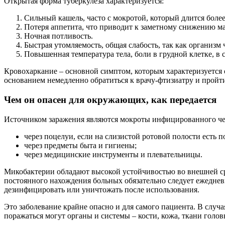
Открытая форма туберкулеза характеризуется:
Сильный кашель, часто с мокротой, который длится более
Потеря аппетита, что приводит к заметному снижению ма
Ночная потливость.
Быстрая утомляемость, общая слабость, так как организм
Повышенная температура тела, боли в грудной клетке, в 
Кровохаркание – основной симптом, которым характеризуется 
основанием немедленно обратиться к врачу-фтизиатру и пройт
Чем он опасен для окружающих, как передается
Источником заражения являются мокроты инфицированного чело
через поцелуи, если на слизистой ротовой полости есть 
через предметы быта и гигиены;
через медицинские инструменты и плевательницы.
Микобактерии обладают высокой устойчивостью во внешней ср
постоянного нахождения больных обязательно следует ежеднев
дезинфицировать или уничтожать после использования.
Это заболевание крайне опасно и для самого пациента. В случ
поражаться могут органы и системы – кости, кожа, ткани голов