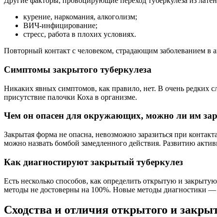
Другие факторы, провоцирующие переход туберкулеза из лате
курение, наркомания, алкоголизм;
ВИЧ-инфицирование;
стресс, работа в плохих условиях.
Повторный контакт с человеком, страдающим заболеванием в а
Симптомы закрытого туберкулеза
Никаких явных симптомов, как правило, нет. В очень редких с
присутствие палочки Коха в организме.
Чем он опаcен для окружающих, можно ли им зар
Закрытая форма не опасна, невозможно заразиться при контак
можно назвать бомбой замедленного действия. Развитию акти
Как диагностируют закрытый туберкулез
Есть несколько способов, как определить открытую и закрыту
методы не достоверны на 100%. Новые методы диагностики — 
Сходства и отличия открытого и закрыт