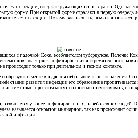
осителем инфекции, но для окружающих он не заразен. Однако е
крытую форму. При открытой форме страдают в первую очередь л
странителем инфекции. Потому важно знать, чем отличается откр
вшихся с палочкой Коха, возбудителем туберкулеза. Палочка К
системы повышает риск инфицирования и стремительного развит
ие происходит только при длительном и тесном контакте.
 и образуют в месте внедрения небольшой очаг воспаления. Со в
едней стадии развития инфекции это образование пропитываетс
шние симптомы при этом могут полностью отсутствовать, в то в
, развивается у ранее инфицированных, переболевших людей. В 
ркулеза называется открытой милиарной, так как происходит обш
лезной инфекции.