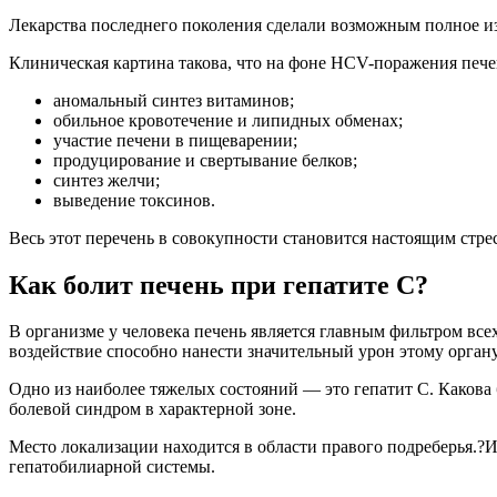
Лекарства последнего поколения сделали возможным полное из
Клиническая картина такова, что на фоне HCV-поражения печ
аномальный синтез витаминов;
обильное кровотечение и липидных обменах;
участие печени в пищеварении;
продуцирование и свертывание белков;
синтез желчи;
выведение токсинов.
Весь этот перечень в совокупности становится настоящим стре
Как болит печень при гепатите C?
В организме у человека печень является главным фильтром все
воздействие способно нанести значительный урон этому органу
Одно из наиболее тяжелых состояний — это гепатит C. Каков
болевой синдром в характерной зоне.
Место локализации находится в области правого подреберья.?И
гепатобилиарной системы.