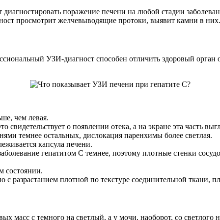
 диагностировать поражение печени на любой стадии заболевани
гност просмотрит желчевыводящие протоки, выявит камни в них
ессиональный УЗИ-диагност способен отличить здоровый орган 
ше, чем левая.
 свидетельствует о появлении отека, а на экране эта часть выг
нями темнее остальных, дислокация паренхимы более светлая.
леживается капсула печени.
аболевание гепатитом C темнее, поэтому плотные стенки сосудов
м состоянии.
о с разрастанием плотной по текстуре соединительной ткани, п
вых масс с темного на светлый, а у мочи, наоборот, со светлог