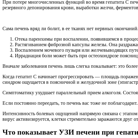
При потере многочисленных функций во время гепатита C пече
резервного депонирования крови, выработки желчи, ферментов
Сама печень вряд ли болит, в ее тканях нет нервных окончани
Отека паренхимы при воспалении, появившемся в процесс
Растягиванием фиброзной капсулы железы. Она раздража
Воспалением мочевого пузыря или желчевыводящих путе
Иррадиация боли может быть при остеохондрозе поясниц
Вначале заболевания печень лишь слегка покалывает: это более
Когда гепатит C начинает прогрессировать — площадь пораженн
синдром ощущается в поясничной и желудочной зоне (эпигастр
Симптоматику ухудшает параллельный прием алкоголя. Состоян
Если постоянно переедать, то печень вас тоже не поблагодарит
Интенсивность болевых ощущений напрямую связана с этапом 
вирус активизируется, клетки стремительно заражаются друг о
Что показывает УЗИ печени при гепати