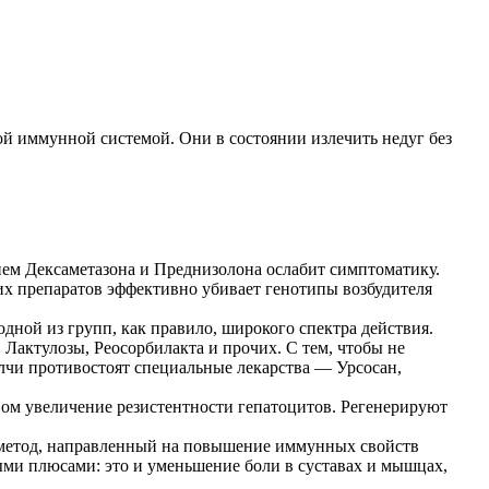
ной иммунной системой. Они в состоянии излечить недуг без
ием Дексаметазона и Преднизолона ослабит симптоматику.
их препаратов эффективно убивает генотипы возбудителя
ной из групп, как правило, широкого спектра действия.
актулозы, Реосорбилакта и прочих. С тем, чтобы не
лчи противостоят специальные лекарства — Урсосан,
вом увеличение резистентности гепатоцитов. Регенерируют
 метод, направленный на повышение иммунных свойств
ыми плюсами: это и уменьшение боли в суставах и мышцах,