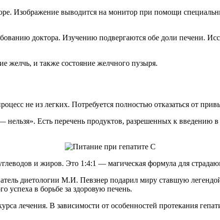
боре. Изображение выводится на монитор при помощи специальн
бованию доктора. Изучению подвергаются обе доли печени. Исс
е желчь, и также состояние желчного пузыря.
роцесс не из легких. Потребуется полностью отказаться от при
 нельзя». Есть перечень продуктов, разрешенных к введению в 
углеводов и жиров. Это 1:4:1 — магическая формула для страда
атель диетологии М.И. Певзнер подарил миру ставшую легендой
 успеха в борьбе за здоровую печень.
урса лечения. В зависимости от особенностей протекания гепа