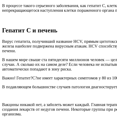
В процессе такого серьезного заболевания, как гепатит C, кл
непрекращающегося наступления клетки пораженного органа п
Гепатит С и печень
Вирус гепатита, получивший название HCV, прямым цитотоксич
железа наиболее подвержена вирусным атакам. HCV способств
печени.
В нашем мире свыше ста пятидесяти миллионов человек — цел
случаи. А сколько их на самом деле? Если человека не испытыв
автоматически попадают в зону риска.
Важно! Гепатит?C?не имеет характерных симптомов у 80 из 100
В подавляющем большинстве случаев патология диагностируется
Вакцины никакой нет, а заболеть может каждый. Главная тера
создания лекарств от недугов печени. Некоторые группы при 
организма.