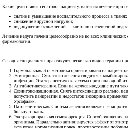
Какие цели ставит гепатолог пациенту, назначая лечение при г
снятие и уменьшение воспалительного процесса в тканях
снижение вирусной нагрузки;
недопущение осложнений — клеточно-печеночной недост
Лечение недуга печени целесообразно не во всех клинических 
фармакологии.
Сегодня специалисты практикуют несколько видов терапии при
Гормональная. Эта методика ориентирована на пациенто
Этиотропная. Суть этого лечения сводится к комбиниров
инфекции. Эта терапевтическая схема признана одной из
Антибиотикотерапия. Если на желчевыводящие пути также
Дезинтоксикационная. Снять интоксикацию реально, наз
допустить панкреатин и недостаток энзокрина применяю
Урсофальк.
Патогенетическая. Система лечения включает гепапроте
больную ткань.
Экстракорпоральная гемокоррекция. Способ очищения п
организма. Параллельно активизируется эффект от этио
зуда кожи, нормализация почек, противостояние побочны