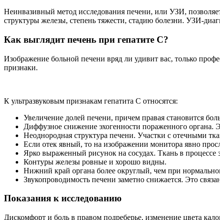
Неинвазивный метод исследования печени, или УЗИ, позволяет
структуры железы, степень тяжести, стадию болезни. УЗИ-диа
Как выглядит печень при гепатите C?
Изображение больной печени вряд ли удивит вас, только проф
признаки.
К ультразвуковым признакам гепатита C относятся:
Увеличение долей печени, причем правая становится боль
Диффузное снижение эхогенности пораженного органа. Это
Неоднородная структура печени. Участки с отечными тка
Если отек явный, то на изображении монитора явно прос
Ярко выраженный рисунок на сосудах. Ткань в процессе з
Контуры железы ровные и хорошо видны.
Нижний край органа более округлый, чем при нормально
Звукопроводимость печени заметно снижается. Это связан
Показания к исследованию
Дискомфорт и боль в правом подреберье, изменение цвета кало