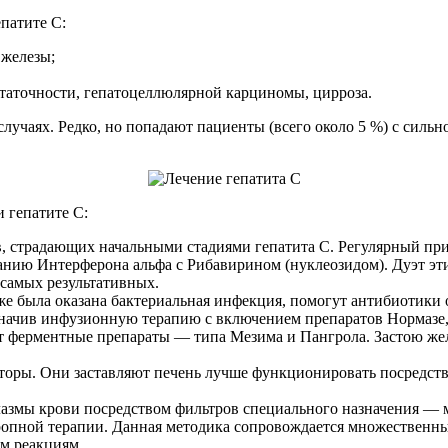
епатите C:
 железы;
аточности, гепатоцеллюлярной карциномы, цирроза.
случаях. Редко, но попадают пациенты (всего около 5 %) с силь
 гепатите C:
в, страдающих начальными стадиями гепатита C. Регулярный пр
анию Интерферона альфа с Рибавирином (нуклеозидом). Дуэт эт
 самых результативных.
 была оказана бактериальная инфекция, помогут антибиотики од
начив инфузионную терапию с включением препаратов Нормазе, Л
т ферментные препараты — типа Мезима и Пангрола. Застою же
кторы. Они заставляют печень лучше функционировать посредст
лазмы крови посредством фильтров специального назначения —
тропной терапии. Данная методика сопровождается множественн
м реакциям.