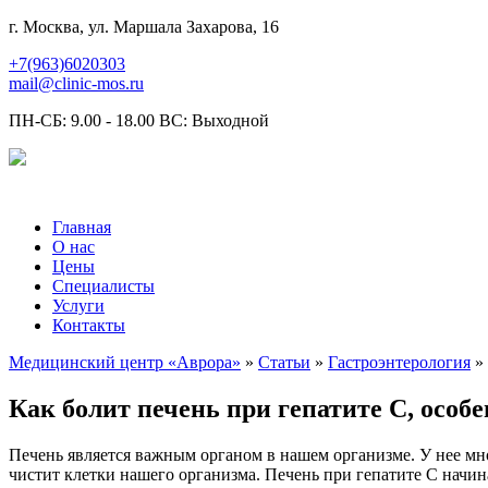
г. Москва, ул. Маршала Захарова, 16
+7(963)6020303
mail@clinic-mos.ru
ПН-СБ: 9.00 - 18.00 ВС: Выходной
Главная
О нас
Цены
Специалисты
Услуги
Контакты
Медицинский центр «Аврора»
»
Статьи
»
Гастроэнтерология
» 
Как болит печень при гепатите С, особ
Печень является важным органом в нашем организме. У нее мн
чистит клетки нашего организма. Печень при гепатите C начин