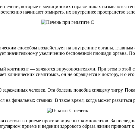
етки печени, которые в медицинских справочниках называются г
остепенно начинают отмирать, их внутреннее пространство зап
еским способом воздействует на внутренние органы, главным о
ует значительному увеличению бесполезной площади органа. По
ый континент — являются вирусоносителями. При этом в этой с
ает клинических симптомов, он не обращается к доктору, и о ег
 зараженных человек. Эта болезнь подобна спящему тигру. Пока 
 на финальных стадиях. В такое время, когда может развиться 
пия состоит в приеме противовирусных компонентов. За последн
регулярном приеме и ведении здорового образа жизни приводят