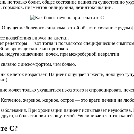
нь не только болит, общее состояние пациента существенно уху
, гормонов, пигментов билирубина, дезинтоксикации.
й. Ощущение болевого синдрома в этой области связано с рядом 
е воздействия вируса на клетки.
ет рецепторы — вот тогда и появляются специфические симпто
й во время дискинезии протоков.
ы, недуга кишечника, почек, при межреберной невралгии.
 связано с дискомфортом, чем болью.
ых клеток возрастает. Пациент ощущает тяжесть, ноющую тупую 
ии).
ие может только ухудшиться из-за этого и спровоцировать пече
. Копченое, жареное, жирное, острое — это враги печени на люб
заболевания. При хронизации пациент испытывает неудобства. 
т друга, и боль становится ощутимой. Увеличивается отек ткане
те C?