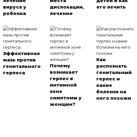
лечение
места
детей и как
вируса у
дислокации,
его лечить
ребенка
лечение
Эффективная
Как
мазь против
Почему
распознать
генитального
возникает
генитальный
герпеса
герпес в
герпес и
интимной
какие
зоне
болезни на
симптомы у
него похожи
женщин?