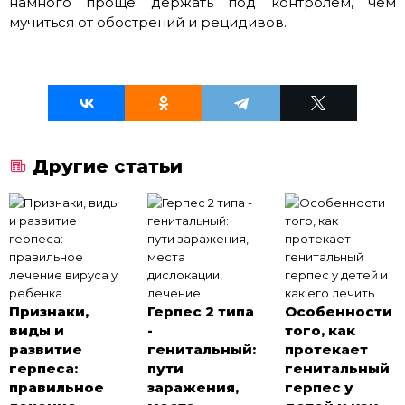
намного проще держать под контролем, чем
мучиться от обострений и рецидивов.
Другие статьи
Признаки,
Герпес 2 типа
Особенности
виды и
-
того, как
развитие
генитальный:
протекает
герпеса:
пути
генитальный
правильное
заражения,
герпес у