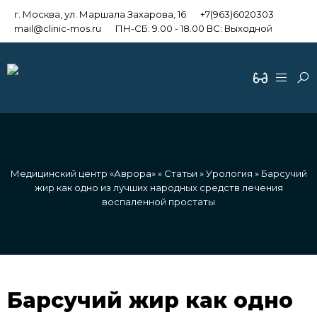
г. Москва, ул. Маршала Захарова, 16
+7(963)6020303
mail@clinic-mos.ru
ПН-СБ: 9.00 - 18.00 ВС: Выходной
Медицинский центр «Аврора»
»
Статьи
»
Урология
» Барсучий
жир как одно из лучших народных средств лечения
воспаленной простаты
Барсучий жир как одно