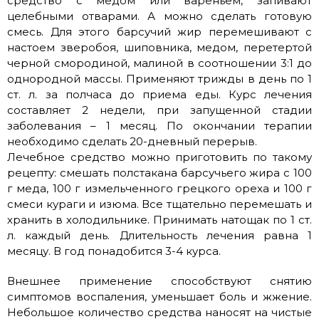
средство с медом или вареньем, запивают
целебными отварами. А можно сделать готовую
смесь. Для этого барсучий жир перемешивают с
настоем зверобоя, шиповника, медом, перетертой
черной смородиной, малиной в соотношении 3:1 до
однородной массы. Применяют трижды в день по 1
ст. л. за полчаса до приема еды. Курс лечения
составляет 2 недели, при запущенной стадии
заболевания – 1 месяц. По окончании терапии
необходимо сделать 20-дневный перерыв.
Лечебное средство можно приготовить по такому
рецепту: смешать полстакана барсучьего жира с 100
г меда, 100 г измельченного грецкого ореха и 100 г
смеси кураги и изюма. Все тщательно перемешать и
хранить в холодильнике. Принимать натощак по 1 ст.
л. каждый день. Длительность лечения равна 1
месяцу. В год понадобится 3-4 курса.
Внешнее применение способствуют снятию
симптомов воспаления, уменьшает боль и жжение.
Небольшое количество средства наносят на чистые