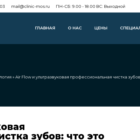
303
mail@clinic-mos.ru
ПН-СБ: 9.00 - 18.00 ВС: Выходной
ГЛАВНАЯ
О НАС
ЦЕНЫ
СПЕЦИА
логия
» Air Flow и ультразвуковая профессиональная чистка зубов
ковая
стка зубов: что это