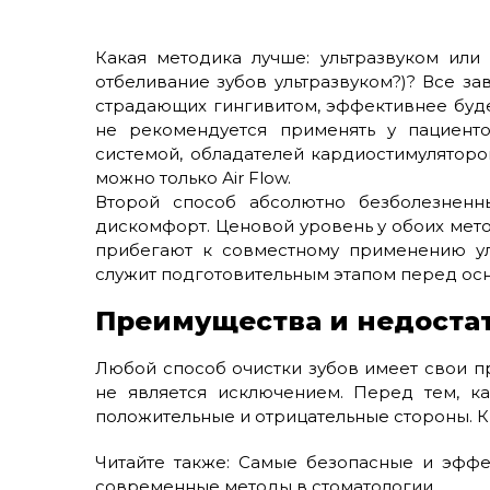
Какая методика лучше: ультразвуком или
отбеливание зубов ультразвуком?)? Все за
страдающих гингивитом, эффективнее буде
не рекомендуется применять у пациент
системой, обладателей кардиостимуляторо
можно только Аir Flow.
Второй способ абсолютно безболезненны
дискомфорт. Ценовой уровень у обоих мет
прибегают к совместному применению ул
служит подготовительным этапом перед осн
Преимущества и недоста
Любой способ очистки зубов имеет свои п
не является исключением. Перед тем, ка
положительные и отрицательные стороны. К 
Читайте также: Самые безопасные и эффе
современные методы в стоматологии