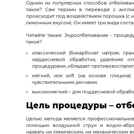
Одним из популярных способов отбеливани
такое? Сам термин в переводе с англий
происходит под воздействием порошка (с 
лимонным вкусом). Он имеет три вида соста
Читайте также: Эндоотбеливание - процеду
такое?
классический (бикарбонат натрия, гр
наддесневой обработки, удаления о
процедурами, обладает противовоспалит
мягкий, или soft (на основе глицина
чувствительными деснами;
высокомягкий – для поддесневой обработ
Цель процедуры – отб
Целью метода является профессиональное
помощью воздушной струи и водно-абра
назвать ни химическим, ни механическим в