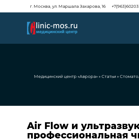
г. Москва, ул. Маршала Захарова, 16
+7(963)6020
Медицинский центр «Аврора»
»
Статьи
»
Стомато
Air Flow и ультразву
профессиональная чи