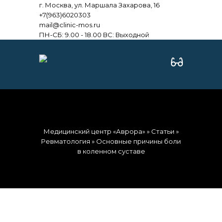
г. Москва, ул. Маршала Захарова, 16
+7(963)6020303
mail@clinic-mos.ru
ПН-СБ: 9.00 - 18.00 ВС: Выходной
Медицинский центр «Аврора»
»
Статьи
»
Ревматология
» Основные причины боли
в коленном суставе