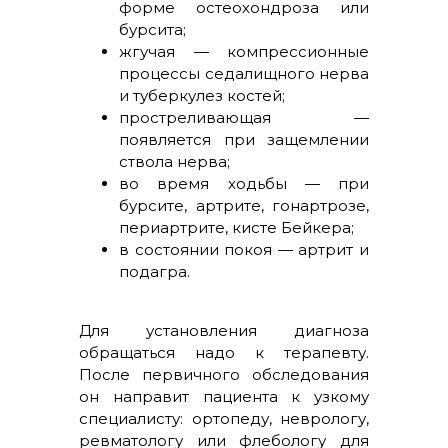
форме остеохондроза или
бурсита;
жгучая — компрессионные
процессы седалищного нерва
и туберкулез костей;
простреливающая —
появляется при защемлении
ствола нерва;
во время ходьбы — при
бурсите, артрите, гонартрозе,
периартрите, кисте Бейкера;
в состоянии покоя — артрит и
подагра.
Для установления диагноза
обращаться надо к терапевту.
После первичного обследования
он направит пациента к узкому
специалисту: ортопеду, неврологу,
ревматологу или флебологу для