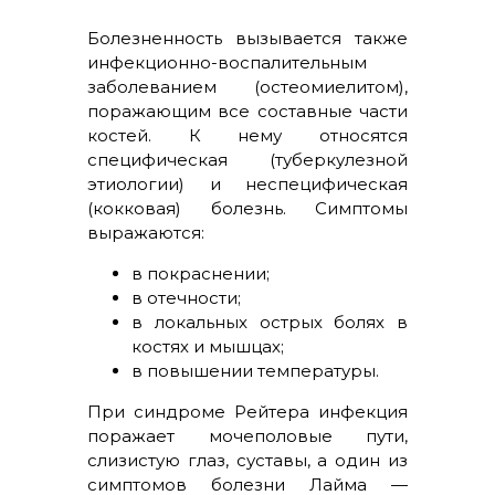
Болезненность вызывается также
инфекционно-воспалительным
заболеванием (остеомиелитом),
поражающим все составные части
костей. К нему относятся
специфическая (туберкулезной
этиологии) и неспецифическая
(кокковая) болезнь. Симптомы
выражаются:
в покраснении;
в отечности;
в локальных острых болях в
костях и мышцах;
в повышении температуры.
При синдроме Рейтера инфекция
поражает мочеполовые пути,
слизистую глаз, суставы, а один из
симптомов болезни Лайма —