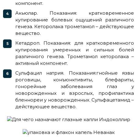
компонент.
Акьюлар. Показания: кратковременное
купирование болевых ощущений различного
генеза. Кеторолака трометамол – действующее
вещество.
Кетадроп. Показания: для кратковременного
купирования умеренных и сильных болей
различного генеза. Трометамол кеторолака –
активный компонент.
Сульфацил натрия. Показания:гнойные язвы
роговицы, конъюнктивиты, блефариты,
гонорейные заболевания глаз у
новорожденных и взрослых, профилактика
бленнореи у новорожденных. Сульфацетамид –
действующее вещество.