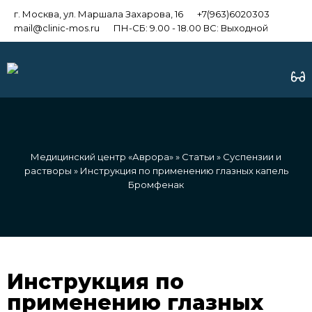
г. Москва, ул. Маршала Захарова, 16
+7(963)6020303
mail@clinic-mos.ru
ПН-СБ: 9.00 - 18.00 ВС: Выходной
Медицинский центр «Аврора»
»
Статьи
»
Суспензии и
растворы
» Инструкция по применению глазных капель
Бромфенак
Инструкция по
применению глазных