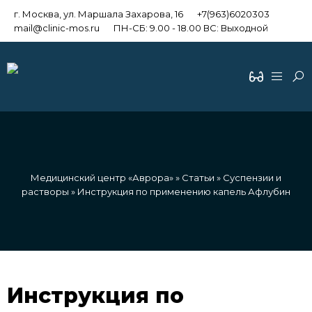
г. Москва, ул. Маршала Захарова, 16
+7(963)6020303
mail@clinic-mos.ru
ПН-СБ: 9.00 - 18.00 ВС: Выходной
Медицинский центр «Аврора»
»
Статьи
»
Суспензии и
растворы
» Инструкция по применению капель Афлубин
Инструкция по