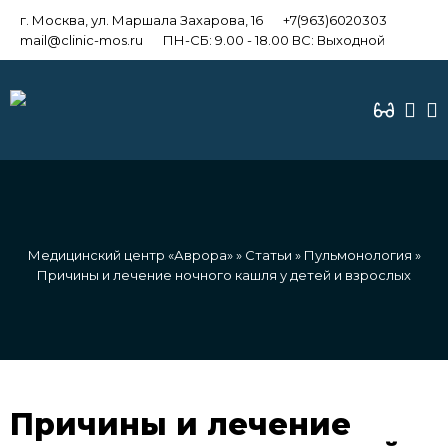
г. Москва, ул. Маршала Захарова, 16
+7(963)6020303
mail@clinic-mos.ru
ПН-СБ: 9.00 - 18.00 ВС: Выходной
Медицинский центр «Аврора»
»
Статьи
»
Пульмонология
»
Причины и лечение ночного кашля у детей и взрослых
Причины и лечение