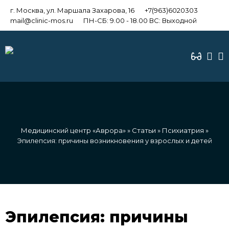
г. Москва, ул. Маршала Захарова, 16
+7(963)6020303
mail@clinic-mos.ru
ПН-СБ: 9.00 - 18.00 ВС: Выходной
Медицинский центр «Аврора»
»
Статьи
»
Психиатрия
»
Эпилепсия: причины возникновения у взрослых и детей
Эпилепсия: причины