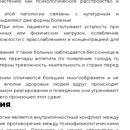
астению как психологическое расстройство и
я этой патологии связаны с культурным и
выделяют две формы болезни:
 При этом пациенты испытывают усталость при
нных или физических нагрузок, ослабление
ложности с ярасслаблением и концентрацией для
вания. У таких больных наблюдается бессонница в
я, перепады аппетита (то появление голода, то
терны тревожность, мнительность и страхи перед
ении отличаются большим многообразием и не
У вполне здоровых людей вдруг происходят
ьном реагировании и поведении, они утрачивают
чего произошел этот сдвиг.
ия
логии является внутриличностный конфликт между
вение противоречия между психофизиологическими
и социума. Организм не может справиться с