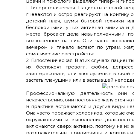
Врачи и психологи выделяют гипер- и гипо
1. Гиперстеническая. Пациенты с такой не
гневаются и остро реагируют на критику 
детский плач, шумы бытовой техники ил
беспокойными, у них активная мимика и 
месте, бросают дела невыполненными, по
возложенное на них. Они часто конфликт
вечером и тяжело встают по утрам, жал
соматические расстройства.
2. Гипостеническая. В этих случаях пациен
их беспокоят тревоги, фобии, депрес
заинтересовать, они «погружены» в свой 
застать плачущими или в застывшей неподв
Профессиональную деятельность они 
некачественно, они постоянно жалуются на 
В практике встречаются и другие виды не
Она часто поражает холериков, которые оч
окружающими и выполнение должностных
включаются сверх активно, поэтому на их 
раздражительны, придирчивы и критичны