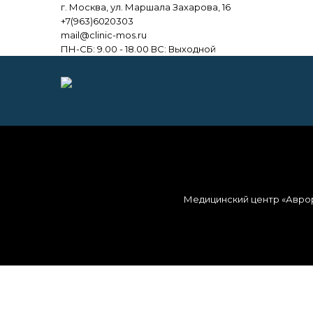
г. Москва, ул. Маршала Захарова, 16
+7(963)6020303
mail@clinic-mos.ru
ПН-СБ: 9.00 - 18.00 ВС: Выходной
Медицинский центр «Авро