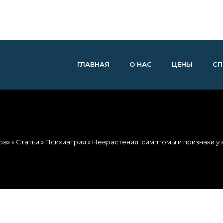
ГЛАВНАЯ
О НАС
ЦЕНЫ
СП
ра»
»
Статьи
»
Психиатрия
» Неврастения: симптомы и признаки у 