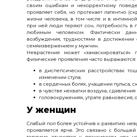
своим ошибкам и некорректному поведен
проявляет себя, но протекает латентно (с
жизни человека, в том числе и в интимной
при ней люди теряют сон, потребность в 
любимым человеком. Фактически данн
возбуждения, трудностями в достижении
семяизвержением у мужчин.
Неврастения может «замаскироваться» 
физические проявления часто выражаются:
в диспепсических расстройствах: тош
изменении стула;
в сердечных болях, учащении пульса, с
в чувстве нехватки воздуха, сдавления
головокружениях, утрате равновесия, 
У женщин
Слабый пол более устойчив к развитию нев
проявляется ярче. Это связано с больше
терпимо относятся к плаксивости или н