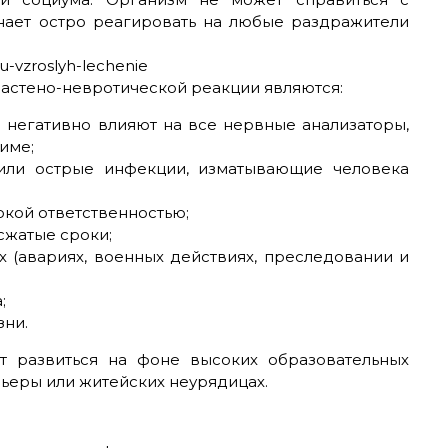
нает остро реагировать на любые раздражители
астено-невротической реакции являются:
 негативно влияют на все нервные анализаторы,
име;
 или острые инфекции, изматывающие человека
окой ответственностью;
сжатые сроки;
 (авариях, военных действиях, преследовании и
;
ни.
т развиться на фоне высоких образовательных
рьеры или житейских неурядицах.