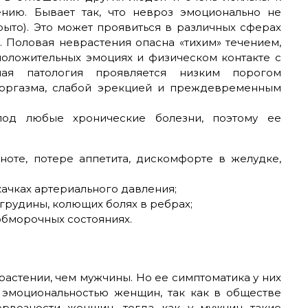
ию. Бывает так, что невроз эмоционально не
крыто). Это может проявиться в различных сферах
. Половая неврастения опасна «тихим» течением,
положительных эмоциях и физическом контакте с
ая патология проявляется низким порогом
 оргазма, слабой эрекцией и преждевременным
под любые хронические болезни, поэтому ее
ноте, потере аппетита, дискомфорте в желудке,
качках артериального давления;
 грудины, колющих болях в ребрах;
обморочных состояниях.
растении, чем мужчины. Но ее симптоматика у них
й эмоциональностью женщин, так как в обществе
ервозности женщин, тогда как у мужчин такие