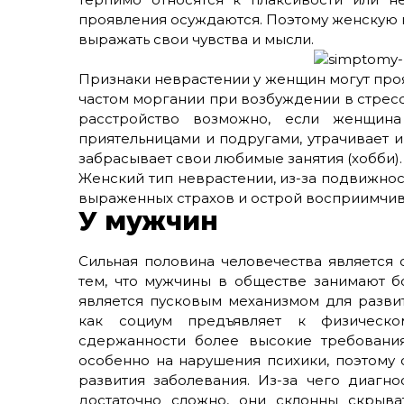
проявления осуждаются. Поэтому женскую н
выражать свои чувства и мысли.
Признаки неврастении у женщин могут проя
частом моргании при возбуждении в стресс
расстройство возможно, если женщина
приятельницами и подругами, утрачивает и
забрасывает свои любимые занятия (хобби).
Женский тип неврастении, из-за подвижно
выраженных страхов и острой восприимчи
У мужчин
Сильная половина человечества является 
тем, что мужчины в обществе занимают бо
является пусковым механизмом для развит
как социум предъявляет к физическ
сдержанности более высокие требования
особенно на нарушения психики, поэтому 
развития заболевания. Из-за чего диагн
достаточно сложно, они склонны скрыва