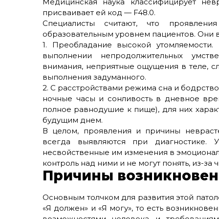
Медицинская наука классифицирует невр
присваивает ей код — F48.0.
Специалисты считают, что проявлени
образовательным уровнем пациентов. Они 
1. Преобладание высокой утомляемости.
выполнении непродолжительных умстве
внимания, неприятные ощущения в теле, с
выполнения задуманного.
2. С расстройствами режима сна и бодрство
ночные часы и сонливость в дневное врем
полное равнодушие к пище), для них харак
будущим днем.
В целом, проявления и причины невраст
всегда выявляются при диагностике. 
несвойственные им изменения в эмоционал
контроль над ними и не могут понять, из-за 
Причины возникновен
Основным толчком для развития этой пато
«Я должен» и «Я могу», то есть возникно
возможностями человека и требованиям