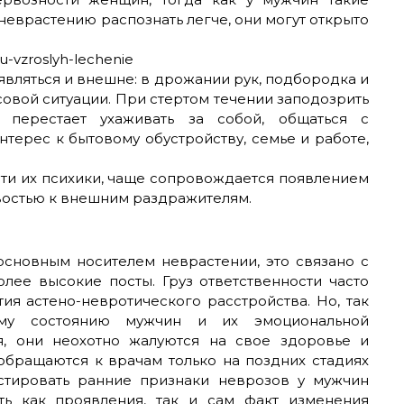
еврастению распознать легче, они могут открыто
вляться и внешне: в дрожании рук, подбородка и
овой ситуации. При стертом течении заподозрить
 перестает ухаживать за собой, общаться с
нтерес к бытовому обустройству, семье и работе,
сти их психики, чаще сопровождается появлением
востью к внешним раздражителям.
основным носителем неврастении, это связано с
лее высокие посты. Груз ответственности часто
ия астено-невротического расстройства. Но, так
ому состоянию мужчин и их эмоциональной
, они неохотно жалуются на свое здоровье и
обращаются к врачам только на поздних стадиях
остировать ранние признаки неврозов у мужчин
ть как проявления, так и сам факт изменения