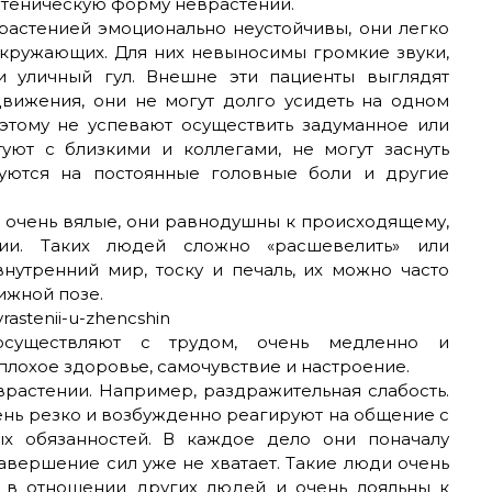
стеническую форму неврастении.
врастенией эмоционально неустойчивы, они легко
окружающих. Для них невыносимы громкие звуки,
и уличный гул. Внешне эти пациенты выглядят
движения, они не могут долго усидеть на одном
этому не успевают осуществить задуманное или
уют с близкими и коллегами, не могут заснуть
уются на постоянные головные боли и другие
ты очень вялые, они равнодушны к происходящему,
сии. Таких людей сложно «расшевелить» или
внутренний мир, тоску и печаль, их можно часто
ижной позе.
осуществляют с трудом, очень медленно и
плохое здоровье, самочувствие и настроение.
врастении. Например, раздражительная слабость.
ень резко и возбужденно реагируют на общение с
 обязанностей. В каждое дело они поначалу
завершение сил уже не хватает. Такие люди очень
 в отношении других людей и очень лояльны к