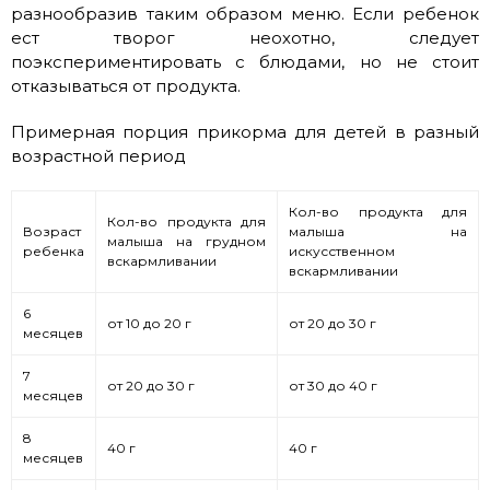
разнообразив таким образом меню. Если ребенок
ест творог неохотно, следует
поэкспериментировать с блюдами, но не стоит
отказываться от продукта.
Примерная порция прикорма для детей в разный
возрастной период
Кол-во продукта для
Кол-во продукта для
Возраст
малыша на
малыша на грудном
ребенка
искусственном
вскармливании
вскармливании
6
от 10 до 20 г
от 20 до 30 г
месяцев
7
от 20 до 30 г
от 30 до 40 г
месяцев
8
40 г
40 г
месяцев