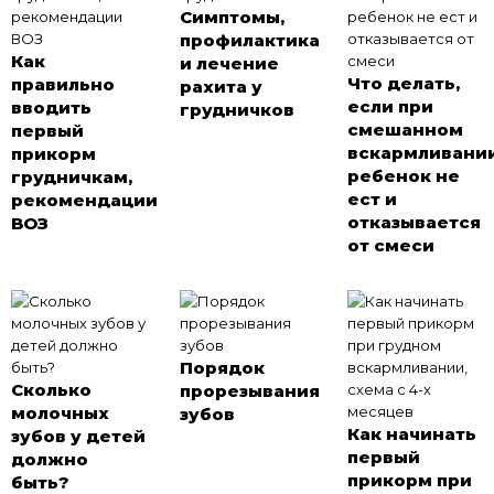
Симптомы,
профилактика
Как
и лечение
Что делать,
правильно
рахита у
если при
вводить
грудничков
смешанном
первый
вскармливани
прикорм
ребенок не
грудничкам,
ест и
рекомендации
отказывается
ВОЗ
от смеси
Порядок
Cколько
прорезывания
молочных
зубов
Как начинать
зубов у детей
первый
должно
прикорм при
быть?