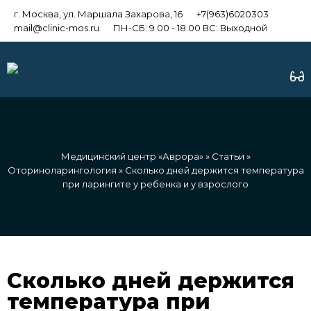
г. Москва, ул. Маршала Захарова, 16
+7(963)6020303
mail@clinic-mos.ru
ПН-СБ: 9.00 - 18.00 ВС: Выходной
Медицинский центр «Аврора»
»
Статьи
»
Оториноларингология
» Сколько дней держится температура
при ларингите у ребенка и у взрослого
Сколько дней держится
температура при