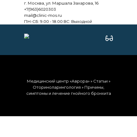
г. Москва, ул. Маршала Захарова, 16
+7(963)6020303
mail@clinic-mos.ru
ПН-СБ: 9.00 - 18.00 ВС: Выходной
Медицинский центр «Аврора»
»
Статьи
»
Оториноларингология
» Причины,
симптомы и лечение гнойного бронхита