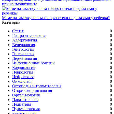
при конъюнктивите
Маме на заметку: о чем говорят отеки под глазами у ребенка?
Категории
Статьи
0
Гастроэнтерология
0
Аллергология
0
Венерология
0
Гематология
0
Гинекология
0
Дерматология
0
Инфекционные болезни
0
Кардиология
0
Неврология
0
Нефрология
0
Онкология
0
Ортопедия и травматология
0
Оториноларингология
0
Офтальмология
0
Паразитология
0
Педиатрия
0
Пульмонология
0
Ревматология
0