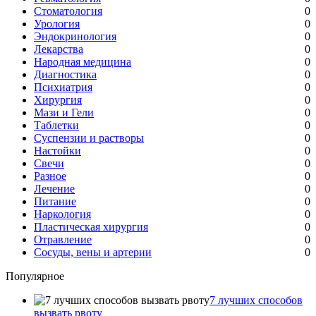
Стоматология
0
Урология
0
Эндокринология
0
Лекарства
0
Народная медицина
0
Диагностика
0
Психиатрия
0
Хирургия
0
Мази и Гели
0
Таблетки
0
Суспензии и растворы
0
Настойки
0
Свечи
0
Разное
0
Лечение
0
Питание
0
Наркология
0
Пластическая хирургия
0
Отравление
0
Сосуды, вены и артерии
0
Популярное
7 лучших способов
вызвать рвоту