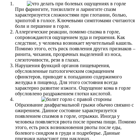
При фарингите, тонзиллите и ларингите спазм
характеризуется сложностями при глотании, болью,
хрипотой в голосе. Ключевыми симптомами считаются
боли и першение в горле.
Аллергические реакции, помимо спазма в горле,
сопровождаются ощущением зуда и першения. Как
следствие, у человека возникает мучительный кашель.
Помимо этого, есть риск появления других признаков –
ринита, чихания, прозрачных выделений из носа,
слезоточивости, рези в глазах.
Нарушения функций органов пищеварения,
обусловленные патологическим сокращением
сфинктеров, приводят к попаданию содержимого
желудка в пищевод. Для этого состояния всегда
характерно развитие изжоги. Ощущение кома в горле
обусловлено раздражением глотки кислотой.
Образование диафрагмальной грыжи обычно связано с
ожирением. Данное состояние характеризуется
появлением спазмов в горле, отрыжки. Иногда у
человека появляется рвота после приема пищи. Помимо
этого, есть риск возникновения рвоты после еды,
болевого синдром в груди и подреберье. Данные
признаки нарастают при наклонах.