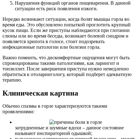
Нарушения функций органов пищеварения. В данной
ситуации есть риск появления изжоги.
Нередко возникают ситуации, когда болят мышцы горла во
время еды. Это обусловлено попыткой проглотить крупный
кусок пищи. Если же приступы наблюдаются при глотании
слюны или во время беседы, возникает болевой синдром и
появляется хрипота в голосе, стоит подозревать
инфекционные патологии или болезни горла.
Важно помнить, что дискомфортные ощущения могут быть
спровоцированы такими патологиями, как ларингит и
тонзиллит. После завершения приступа нужно немедленно
обратиться к отоларингологу, который подберет адекватную
терапию.
Клиническая картина
Обычно спазмы в горле характеризуются такими
проявлениями:
затрудненные и шумные вдохи – данное состояние
называют инспираторной одышкой;
выраженное напряжение мышечной ткани шеи – может