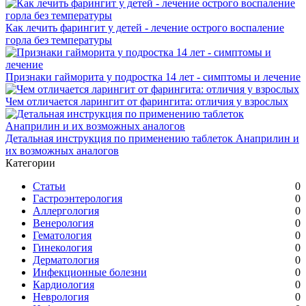
Как лечить фарингит у детей - лечение острого воспаление
горла без температуры
Признаки гайморита у подростка 14 лет - симптомы и лечение
Чем отличается ларингит от фарингита: отличия у взрослых
Детальная инструкция по применению таблеток Анаприлин и
их возможных аналогов
Категории
Статьи
0
Гастроэнтерология
0
Аллергология
0
Венерология
0
Гематология
0
Гинекология
0
Дерматология
0
Инфекционные болезни
0
Кардиология
0
Неврология
0