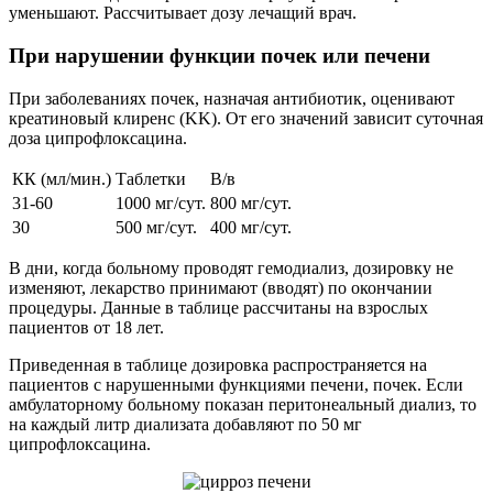
уменьшают. Рассчитывает дозу лечащий врач.
При нарушении функции почек или печени
При заболеваниях почек, назначая антибиотик, оценивают
креатиновый клиренс (KK). От его значений зависит суточная
доза ципрофлоксацина.
КК (мл/мин.)
Таблетки
В/в
31-60
1000 мг/сут.
800 мг/сут.
30
500 мг/сут.
400 мг/сут.
В дни, когда больному проводят гемодиализ, дозировку не
изменяют, лекарство принимают (вводят) по окончании
процедуры. Данные в таблице рассчитаны на взрослых
пациентов от 18 лет.
Приведенная в таблице дозировка распространяется на
пациентов с нарушенными функциями печени, почек. Если
амбулаторному больному показан перитонеальный диализ, то
на каждый литр диализата добавляют по 50 мг
ципрофлоксацина.