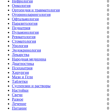
Нефрология
0
Онкология
0
Ортопедия и травматология
0
Оториноларингология
0
Офтальмология
0
Паразитология
0
Педиатрия
0
Пульмонология
0
Ревматология
0
Стоматология
0
Урология
0
Эндокринология
0
Лекарства
0
Народная медицина
0
Диагностика
0
Психиатрия
0
Хирургия
0
Мази и Гели
0
Таблетки
0
Суспензии и растворы
0
Настойки
0
Свечи
0
Разное
0
Лечение
0
Питание
0