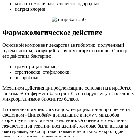
кислоты молочная, хлористоводородная;
натрия хлорид.
Фармакологическое действие
Основной компонент лекарства антибиотик, полученный
путем синтеза, входящий в группу фторхинолонов. Спектр
его действия бактерии:
грамотрицательные;
стрептококк, стафилококк;
анаэробные.
Механизм действия ципрофлоксацина основан на выработке
гиразы. Этот фермент бактерии E. coli нарушает у патогенных
микроорганизмов биосинтез белков.
В отличие от аминогликозидов, тетрациклинов при лечении
средством «Ципробай» привыкание к нему у микробов
формируется достаточно медленно. Особенно эффективно
лекарство при терапии воспалений, которые были вызваны
бактериями, невосприимчивыми к действию макролидов,
сульфаниламидов, тетрациклинов.