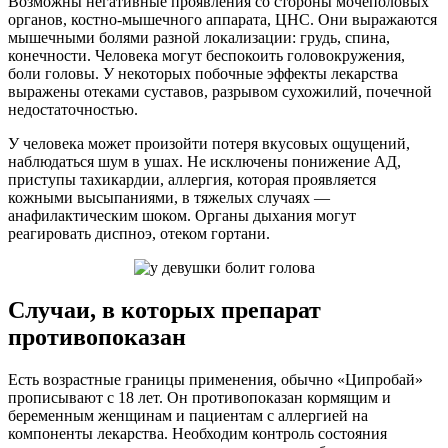
Возможны негативные проявления со стороны мочеполовых
органов, костно-мышечного аппарата, ЦНС. Они выражаются
мышечными болями разной локализации: грудь, спина,
конечности. Человека могут беспокоить головокружения,
боли головы. У некоторых побочные эффекты лекарства
выражены отеками суставов, разрывом сухожилий, почечной
недостаточностью.
У человека может произойти потеря вкусовых ощущений,
наблюдаться шум в ушах. Не исключены понижение АД,
приступы тахикардии, аллергия, которая проявляется
кожными высыпаниями, в тяжелых случаях —
анафилактическим шоком. Органы дыхания могут
реагировать диспноэ, отеком гортани.
Случаи, в которых препарат
противопоказан
Есть возрастные границы применения, обычно «Ципробай»
прописывают с 18 лет. Он противопоказан кормящим и
беременным женщинам и пациентам с аллергией на
компоненты лекарства. Необходим контроль состояния