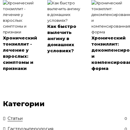
Как быстро
вылечить
Хронический
Хронический
ангину в
тонзиллит -
тонзиллит:
домашних
лечение у
декомпенсиро
условиях?
взрослых:
и
симптомы и
компенсирова
признаки
форма
Категории
Статьи
0
Гастроэнтерология
0