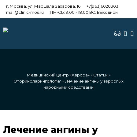
г. Москва, ул. Маршала Захарова, 16
+7(963)6020303
mail@clinic-mos.ru
ПН-СБ: 9.00 - 18.00 ВС: Выходной
Медицинский центр «Аврора»
»
Статьи
»
Оториноларингология
» Лечение ангины у взрослых
народными средствами
Лечение ангины у