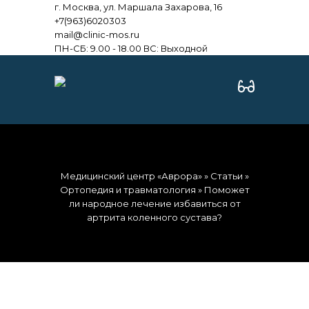
г. Москва, ул. Маршала Захарова, 16
+7(963)6020303
mail@clinic-mos.ru
ПН-СБ: 9.00 - 18.00 ВС: Выходной
Медицинский центр «Аврора»
»
Статьи
»
Ортопедия и травматология
» Поможет
ли народное лечение избавиться от
артрита коленного сустава?