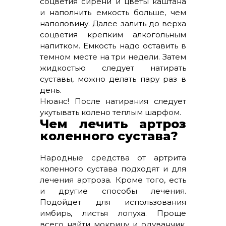
соцветия сирени и цветы каштана
и наполнить емкость больше, чем
наполовину. Далее залить до верха
соцветия крепким алкогольным
напитком. Емкость надо оставить в
темном месте на три недели. Затем
жидкостью следует натирать
суставы, можно делать пару раз в
день.
Нюанс! После натирания следует
укутывать колено теплым шарфом.
Чем лечить артроз
коленного сустава?
Народные средства от артрита
коленного сустава подходят и для
лечения артроза. Кроме того, есть
и другие способы лечения.
Подойдет для использования
имбирь, листья лопуха. Проще
всего найти мокрицу и одуванчик.