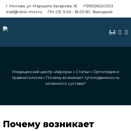
г. Москва, ул. Маршала Захарова, 16
+7(963)6020303
mail@clinic-mos.ru
ПН-СБ: 9.00 - 18.00 ВС: Выходной
Медицинский центр «Аврора»
»
Статьи
»
Ортопедия и
травматология
» Почему возникает тугоподвижность
коленного сустава?
Почему возникает