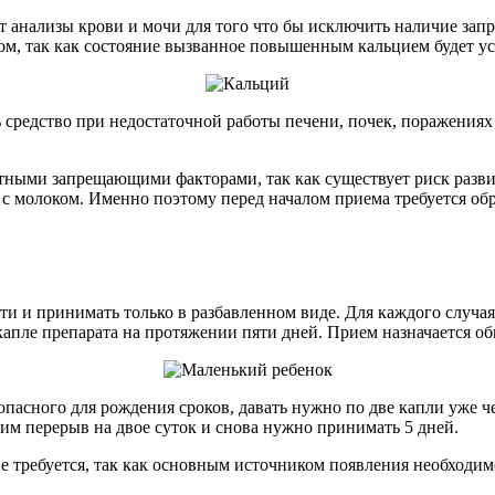
ет анализы крови и мочи для того что бы исключить наличие за
ом, так как состояние вызванное повышенным кальцием будет ус
ь средство при недостаточной работы печени, почек, поражениях
тными запрещающими факторами, так как существует риск разви
с молоком. Именно поэтому перед началом приема требуется обра
ти и принимать только в разбавленном виде. Для каждого случая
 капле препарата на протяжении пяти дней. Прием назначается о
зопасного для рождения сроков, давать нужно по две капли уже ч
дим перерыв на двое суток и снова нужно принимать 5 дней.
е требуется, так как основным источником появления необходим