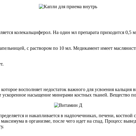
тся колекальциферол. На один мл препарата приходится 0,5 мг
апельницей, с раствором по 10 мл. Медикамент имеет маслянист
т.
которое восполняет недостаток важного для усвоения кальция 
т ускоренное насыщение минерами костных тканей. Вещество по
ределяется и накапливается в надпочечниках, печени, костной с
о максимума в организме, после чего идет на спад. Процесс вы
у.