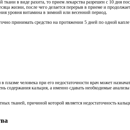
й ткани в виде рахита, то прием лекарства разрешен с 10 дня по
есяца жизни, после чего делается перерыв в приеме и продолжае
ния уровня витамина в зимний или весенний период.
очно принимать средство на протяжении 5 дней по одной капле в
 в плазме человека при его недостаточности врач может назнача
ень содержания кальция, а именно сдавать необходимые анализы
стных тканей, причиной которой является недостаточность кальц
тва