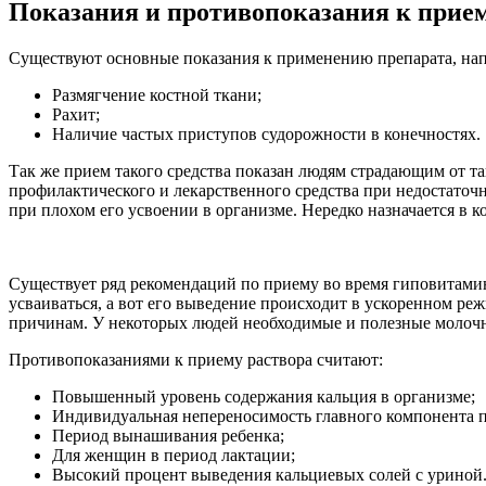
Показания и противопоказания к прие
Существуют основные показания к применению препарата, на
Размягчение костной ткани;
Рахит;
Наличие частых приступов судорожности в конечностях.
Так же прием такого средства показан людям страдающим от та
профилактического и лекарственного средства при недостаточн
при плохом его усвоении в организме. Нередко назначается в 
Существует ряд рекомендаций по приему во время гиповитамин
усваиваться, а вот его выведение происходит в ускоренном р
причинам. У некоторых людей необходимые и полезные молоч
Противопоказаниями к приему раствора считают:
Повышенный уровень содержания кальция в организме;
Индивидуальная непереносимость главного компонента п
Период вынашивания ребенка;
Для женщин в период лактации;
Высокий процент выведения кальциевых солей с уриной