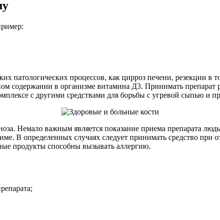
му
пример:
ких патологических процессов, как цирроз печени, резекции в т
ом содержании в организме витамина Д3. Принимать препарат ре
комплексе с другими средствами для борьбы с угревой сыпью и п
оза. Немало важным является показание приема препарата людьм
ежиме. В определенных случаях следует принимать средство при
ные продукты способны вызывать аллергию.
репарата;
.