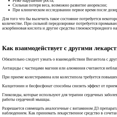
Реже нарушение роста;
Сильная потеря веса, возможно развитие анорексии;
При клиническом исследовании первое время после дози
Для того что бы вылечить такое состояние потребуется некото
количестве. При сильной передозировке потребуется промыван
аскорбиновая кислота и другие средства глююкостероидного н
Как взаимодействует с другими лекарс
Обязательно следует узнать о взаимодействии Вигантола с дру
Антациды с частицами магния или алюминия считаются неблаг
При приеме колестерамина или колестипола требуется повышени
Калцитонин и бисфосфонат способны снизить эффект от прием
Гликозиды, которые используют для терапии сердечных заболе
работы сердечной мышцы.
Разрешается совмещать аналогичные с витамином Д3 препаратами
наблюдением. Как принимать лекарственное средство в сочета