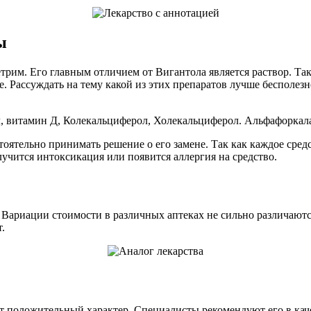
ы
рим. Его главным отличием от Вигантола является раствор. Так
. Рассуждать на тему какой из этих препаратов лучше бесполезн
л, витамин Д, Колекальциферол, Холекальциферол. Альфафоркал
стоятельно принимать решение о его замене. Так как каждое сре
лучится интоксикация или появится аллергия на средство.
 Вариации стоимости в различных аптеках не сильно различаются
.
т положительный характер. Специалисты рекомендуют его в каче