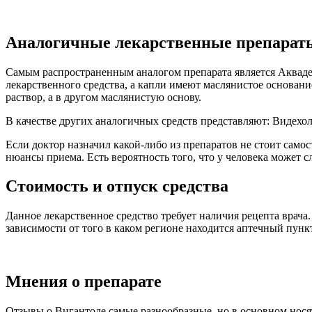
Аналогичные лекарственные препарат
Самым распространенным аналогом препарата является Аквадет
лекарственного средства, а капли имеют маслянистое основание
раствор, а в другом маслянистую основу.
В качестве других аналогичных средств представляют: Видехо
Если доктор назначил какой-либо из препаратов не стоит само
нюансы приема. Есть вероятность того, что у человека может с
Стоимость и отпуск средства
Данное лекарственное средство требует наличия рецепта врача.
зависимости от того в каком регионе находится аптечный пункт
Мнения о препарате
Отзывы о Вигантоле самые разнообразные, но в основном нося