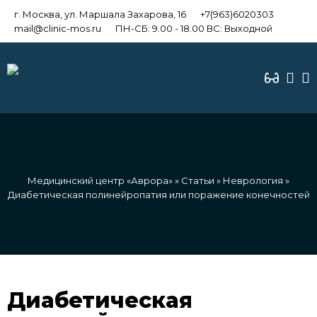
г. Москва, ул. Маршала Захарова, 16
+7(963)6020303
mail@clinic-mos.ru
ПН-СБ: 9.00 - 18.00 ВС: Выходной
Медицинский центр «Аврора»
»
Статьи
»
Неврология
»
Диабетическая полинейропатия или поражение конечностей
Диабетическая