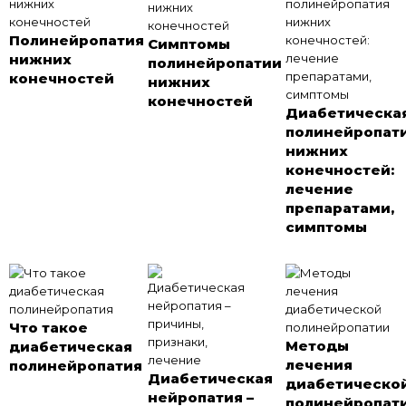
Полинейропатия
Симптомы
нижних
полинейропатии
конечностей
нижних
конечностей
Диабетическа
полинейропат
нижних
конечностей:
лечение
препаратами,
симптомы
Что такое
Методы
диабетическая
лечения
полинейропатия
Диабетическая
диабетическо
нейропатия –
полинейропат