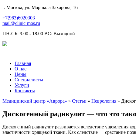
г. Москва, ул. Маршала Захарова, 16
+7(963)6020303
mail@clinic-mos.ru
ПН-СБ: 9.00 - 18.00 ВС: Выходной
Главная
О нас
Цены
Специалисты
Услуги
Контакты
Медицинский центр «Аврора»
»
Статьи
»
Неврология
» Диског
Дискогенный радикулит — что это тако
Дискогенный радикулит развивается вследствие ущемления ко
эластичности хрящевой ткани. Как следствие — срастание поз