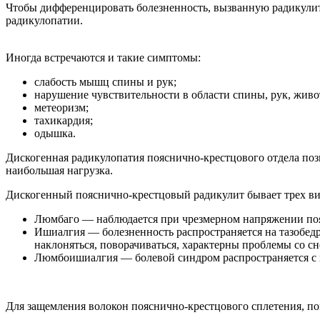
Чтобы дифференцировать болезненность, вызванную радикулитом
радикулопатии.
Иногда встречаются и такие симптомы:
слабость мышц спины и рук;
нарушение чувствительности в области спины, рук, живо
метеоризм;
тахикардия;
одышка.
Дискогенная радикулопатия пояснично-крестцового отдела позв
наибольшая нагрузка.
Дискогенный пояснично-крестцовый радикулит бывает трех ви
Люмбаго — наблюдается при чрезмерном напряжении по
Ишиалгия — болезненность распространяется на тазобедре
наклоняться, поворачиваться, характерны проблемы со с
Люмбоишиалгия — болевой синдром распространяется с 
Для защемления волокон пояснично-крестцового сплетения, по