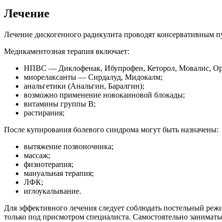
Лечение
Лечение дискогенного радикулита проводят консервативным пу
Медикаментозная терапия включает:
НПВС — Диклофенак, Ибупрофен, Кеторол, Мовалис, Ор
миорелаксанты — Сирдалуд, Мидокалм;
анальгетики (Анальгин, Баралгин);
возможно применение новокаиновой блокады;
витамины группы В;
растирания;
После купирования болевого синдрома могут быть назначены:
вытяжение позвоночника;
массаж;
физиотерапия;
мануальная терапия;
ЛФК;
иглоукалывание.
Для эффективного лечения следует соблюдать постельный реж
только под присмотром специалиста. Самостоятельно занимать