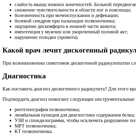
слабость мышц нижних конечностей. Больной передвигает
снижение чувствительности в области ног и поясницы;
болезненность при мочеиспускании и дефекации;
болевой синдром при пальпации позвоночника;
ощущение дискомфорта в нижней части живота;
импотенция у мужчин или укороченный половой акт;
нарушение походки (хромота).
Какой врач лечит дискогенный радику
При возникновении симптомов дискогенной радикулопатии след
Диагностика
Как поставить диагноз дискогенного радикулита? Для этого вр
Подтвердить диагноз помогают следующие инструментальные 
рентгенография позвоночника;
люмбальная пункция для диагностики содержания белка;
УЗИ и спондилограмма, чтобы исключить разрушение по
МРТ позвоночника;
КТ позвоночника.