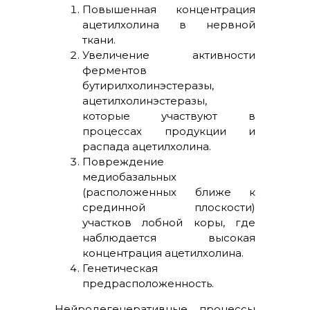
Повышенная концентрация
ацетилхолина в нервной
ткани.
Увеличение активности
ферментов
бутирилхолинэстеразы,
ацетилхолинэстеразы,
которые участвуют в
процессах продукции и
распада ацетилхолина.
Повреждение
медиобазальных
(расположенных ближе к
срединной плоскости)
участков лобной коры, где
наблюдается высокая
концентрация ацетилхолина.
Генетическая
предрасположенность.
Нейродегенеративные процессы