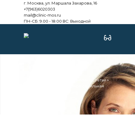
г. Москва, ул. Маршала Захарова, 16
+7(963)6020303
mail@clinic-mos.ru
ПН-СБ: 9.00 - 18.00 ВС: Выходной
Медицинский центр «Аврора»
»
Статьи
»
Неврология
» Что такое сенильная
деменция