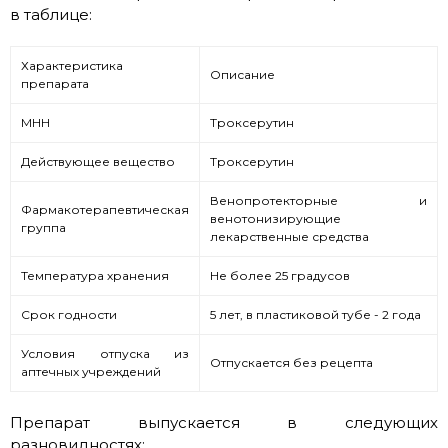
в таблице:
Характеристика
Описание
препарата
МНН
Троксерутин
Действующее вещество
Троксерутин
Венопротекторные и
Фармакотерапевтическая
венотонизирующие
группа
лекарственные средства
Температура хранения
Не более 25 градусов
Срок годности
5 лет, в пластиковой тубе - 2 года
Условия отпуска из
Отпускается без рецепта
аптечных учреждений
Препарат выпускается в следующих
разновидностях: