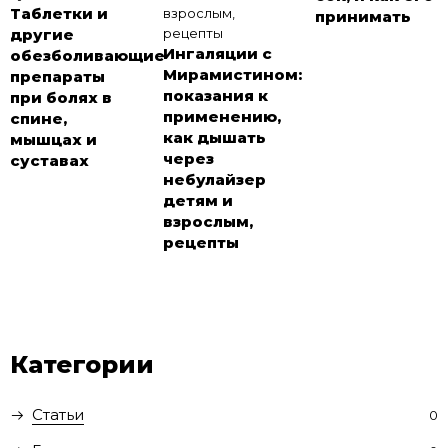
Таблетки и
принимать
другие
Ингаляции с
обезболивающие
Мирамистином:
препараты
показания к
при болях в
применению,
спине,
как дышать
мышцах и
через
суставах
небулайзер
детям и
взрослым,
рецепты
Категории
Статьи
0