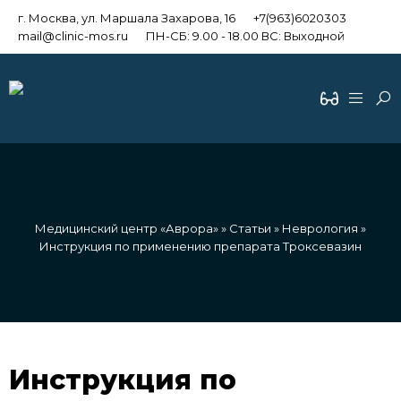
г. Москва, ул. Маршала Захарова, 16
+7(963)6020303
mail@clinic-mos.ru
ПН-СБ: 9.00 - 18.00 ВС: Выходной
Медицинский центр «Аврора»
»
Статьи
»
Неврология
»
Инструкция по применению препарата Троксевазин
Инструкция по