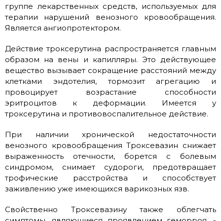
группе лекарственных средств, используемых для
терапии нарушений венозного кровообращения.
Является ангиопротектором.
Действие троксерутина распространяется главным
образом на вены и капилляры. Это действующее
вещество вызывает сокращение расстояний между
клетками эндотелия, тормозит агрегацию и
провоцирует возрастание способности
эритроцитов к деформации. Имеется у
троксерутина и противовоспалительное действие.
При наличии хронической недостаточности
венозного кровообращения Троксевазин снижает
выраженность отечности, борется с болевым
синдромом, снимает судороги, предотвращает
трофические расстройства и способствует
заживлению уже имеющихся варикозных язв.
Свойственно Троксевазину также облегчать
симптомы, являющиеся проявлением геморроя, -