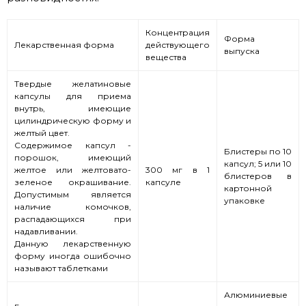
Концентрация
Форма
Лекарственная форма
действующего
выпуска
вещества
Твердые желатиновые
капсулы для приема
внутрь, имеющие
цилиндрическую форму и
желтый цвет.
Содержимое капсул -
Блистеры по 10
порошок, имеющий
капсул; 5 или 10
желтое или желтовато-
300 мг в 1
блистеров в
зеленое окрашивание.
капсуле
картонной
Допустимым является
упаковке
наличие комочков,
распадающихся при
надавливании.
Данную лекарственную
форму иногда ошибочно
называют таблетками
Алюминиевые