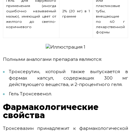
Гель для наружного
или
применения (иногда
пластиковые
ошибочно называемый
2% (20 мг) в 1
тубы,
мазью), имеющий цвет от
грамме
вмещающие
желтого до светло-
по 40 г
коричневого
лекарственной
формы
Полными аналогами препарата являются:
Троксерутин, который также выпускается в
формах капсул, содержащих 300 мг
действующего вещества, и 2-процентного геля.
Гель Троксевенол.
Фармакологические
свойства
Троксевазин принадлежит к фармакологической