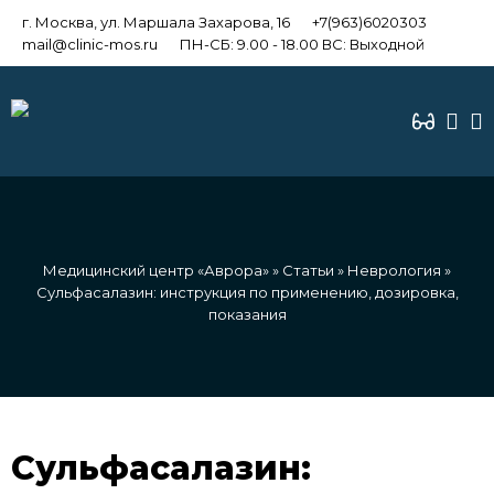
г. Москва, ул. Маршала Захарова, 16
+7(963)6020303
mail@clinic-mos.ru
ПН-СБ: 9.00 - 18.00 ВС: Выходной
Медицинский центр «Аврора»
»
Статьи
»
Неврология
»
Сульфасалазин: инструкция по применению, дозировка,
показания
Сульфасалазин: