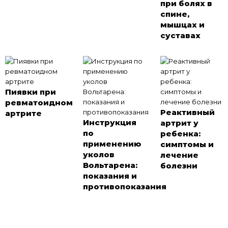
при болях в
спине,
мышцах и
суставах
Пиявки при
ревматоидном
Реактивный
артрите
Инструкция
артрит у
по
ребенка:
применению
симптомы и
уколов
лечение
Вольтарена:
болезни
показания и
противопоказания