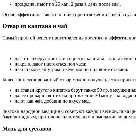
процедив, пьют по 25 кап. 2 раза в день после еды.
Особо эффективна такая настойка при отложении солей в суста
Отвар из каштана и чай
Самый простой рецепт приготовления простого и эффективного 
для этого берут листья и соцветия каштана – достаточно 5
накрыв, дают настояться пол часа;
пьют такой чай утром и вечером по половине стакана.
Более концентрированный отвар можно получить, если пригот
на стакан крутого кипятка берут также 50 гр. высушенны
далее проваривают их на протяжении 30 минут на водяно
пьют как чай, добавив по вкусу мед.
Знатоки народной медицины советуют каждой весной, пока цвет
бактерицидным, противовоспалительным и омолаживающим дей
Мазь для суставов