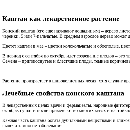
Каштан как лекарственное растение
Конский каштан (его еще называют лошадиным) – дерево лист
черенки, 5 или 7-пальчатые. В среднем взрослое дерево может д
Цветет каштан в мае – цветки колокольчатые и обоеполые, цвет
В период с сентября по октябрь идет созревание плодов – это
Семена – приплюснутые и блестящие плоды, темные коричневы
Растение произрастает в широколистных лесах, хотя служит к
Лечебные свойства конского каштана
В лекарственных целях врачи и фармацевты, народные фитотера
октябре, сушат и после применяют во многих мазях и настойка
Каждая часть каштана богата дубильными веществами и глико
вылечить многие заболевания.