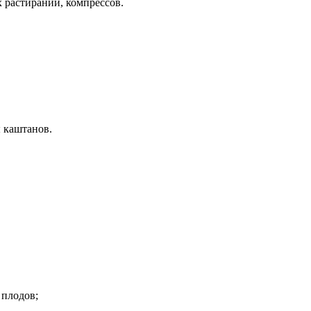
х растираний, компрессов.
 каштанов.
 плодов;