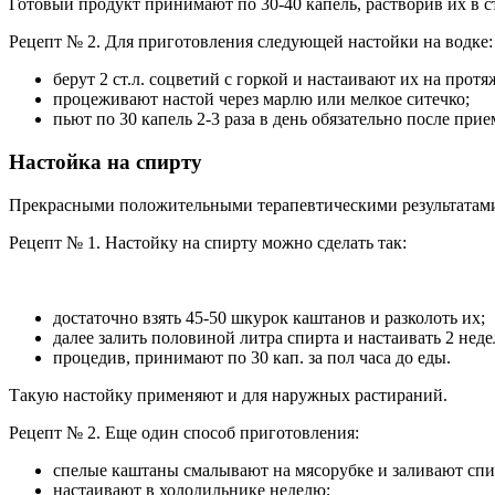
Готовый продукт принимают по 30-40 капель, растворив их в с
Рецепт № 2. Для приготовления следующей настойки на водке:
берут 2 ст.л. соцветий с горкой и настаивают их на прот
процеживают настой через марлю или мелкое ситечко;
пьют по 30 капель 2-3 раза в день обязательно после при
Настойка на спирту
Прекрасными положительными терапевтическими результатами в
Рецепт № 1. Настойку на спирту можно сделать так:
достаточно взять 45-50 шкурок каштанов и разколоть их;
далее залить половиной литра спирта и настаивать 2 неде
процедив, принимают по 30 кап. за пол часа до еды.
Такую настойку применяют и для наружных растираний.
Рецепт № 2. Еще один способ приготовления:
спелые каштаны смалывают на мясорубке и заливают спирт
настаивают в холодильнике неделю;