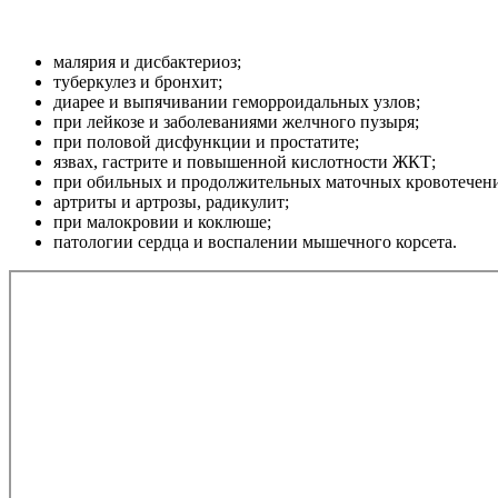
малярия и дисбактериоз;
туберкулез и бронхит;
диарее и выпячивании геморроидальных узлов;
при лейкозе и заболеваниями желчного пузыря;
при половой дисфункции и простатите;
язвах, гастрите и повышенной кислотности ЖКТ;
при обильных и продолжительных маточных кровотечения
артриты и артрозы, радикулит;
при малокровии и коклюше;
патологии сердца и воспалении мышечного корсета.