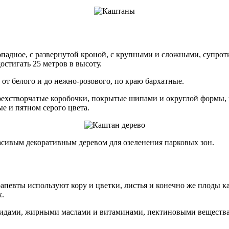
опадное, с развернутой кроной, с крупными и сложными, супр
остигать 25 метров в высоту.
 от белого и до нежно-розового, по краю бархатные.
 трехстворчатые коробочки, покрытые шипами и округлой формы, 
е и пятном серого цвета.
расивым декоративным деревом для озеленения парковых зон.
певты используют кору и цветки, листья и конечно же плоды ка
х.
зидами, жирными маслами и витаминами, пектиновыми вещества