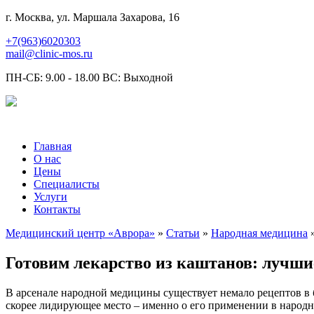
г. Москва, ул. Маршала Захарова, 16
+7(963)6020303
mail@clinic-mos.ru
ПН-СБ: 9.00 - 18.00 ВС: Выходной
Главная
О нас
Цены
Специалисты
Услуги
Контакты
Медицинский центр «Аврора»
»
Статьи
»
Народная медицина
»
Готовим лекарство из каштанов: лучши
В арсенале народной медицины существует немало рецептов в б
скорее лидирующее место – именно о его применении в народн