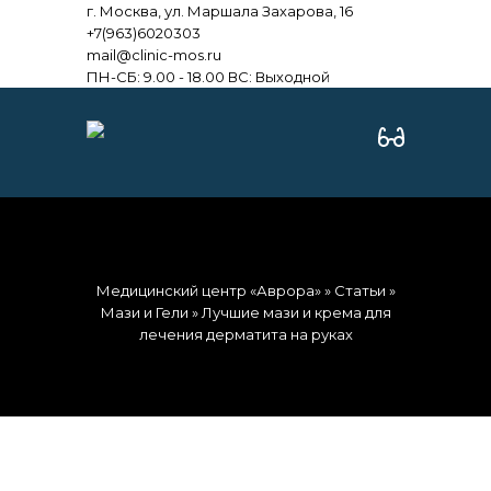
г. Москва, ул. Маршала Захарова, 16
+7(963)6020303
mail@clinic-mos.ru
ПН-СБ: 9.00 - 18.00 ВС: Выходной
Медицинский центр «Аврора»
»
Статьи
»
Мази и Гели
» Лучшие мази и крема для
лечения дерматита на руках