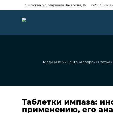
г. Москва, ул. Маршала Захарова, 16
+7(963)6020
Медицинский центр «Аврора»
»
Статьи
»
Таблетки импаза: ин
применению, его ана