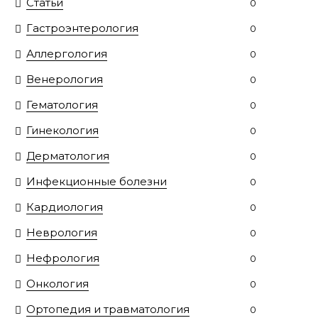
Статьи
0
Гастроэнтерология
0
Аллергология
0
Венерология
0
Гематология
0
Гинекология
0
Дерматология
0
Инфекционные болезни
0
Кардиология
0
Неврология
0
Нефрология
0
Онкология
0
Ортопедия и травматология
0