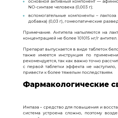
основной активный компонент — афинн
NO-синтазе человека (0,003 г);
вспомогательные компоненты – лактоза (0
добавка) (0,03 г), гомеопатические развед
Примечание. Антитела напыляются на лак
концентрацией не более 101015 нг/г антител.
Препарат выпускается в виде таблеток бело
также имеется инструкция по применен
рекомендуется, так как важно точно рассчи
с первой таблетки эффекта не наступило, 
привести к более тяжелым последствиям.
Фармакологические с
Импаза – средство для повышения и восст
система устроена сложно, поэтому возд