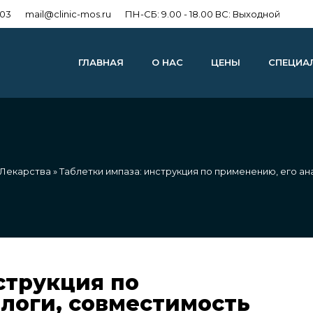
303
mail@clinic-mos.ru
ПН-СБ: 9.00 - 18.00 ВС: Выходной
ГЛАВНАЯ
О НАС
ЦЕНЫ
СПЕЦИА
Лекарства
» Таблетки импаза: инструкция по применению, его ан
струкция по
логи, совместимость