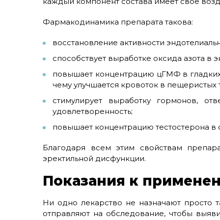
каждый компонент состава имеет свое возд
Фармакодинамика препарата такова:
восстановление активности эндотелиаль
способствует выработке оксида азота в 
повышает концентрацию цГМФ в гладких 
чему улучшается кровоток в пещеристых т
стимулирует выработку гормонов, от
удовлетворенность;
повышает концентрацию тестостерона в 
Благодаря всем этим свойствам препар
эректильной дисфункции.
Показания к примене
Ни одно лекарство не назначают просто т
отправляют на обследование, чтобы выяв