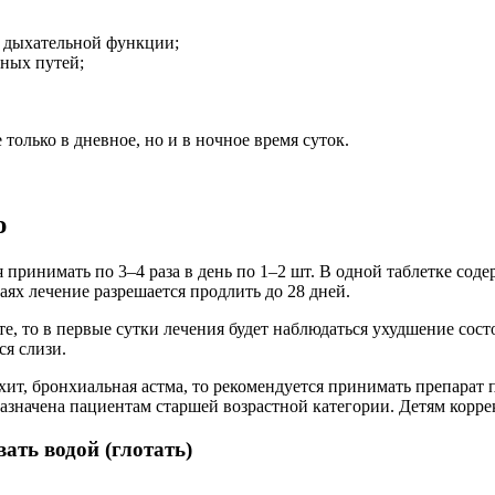
е дыхательной функции;
ных путей;
олько в дневное, но и в ночное время суток.
ю
ринимать по 3–4 раза в день по 1–2 шт. В одной таблетке сод
аях лечение разрешается продлить до 28 дней.
, то в первые сутки лечения будет наблюдаться ухудшение сост
я слизи.
ит, бронхиальная астма, то рекомендуется принимать препарат 
азначена пациентам старшей возрастной категории. Детям коррек
ать водой (глотать)