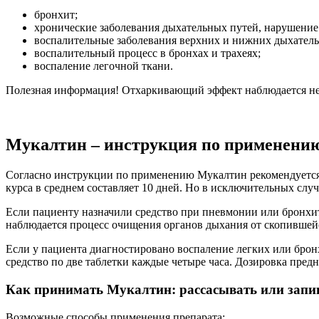
бронхит;
хронические заболевания дыхательных путей, нарушени
воспалительные заболевания верхних и нижних дыхатель
воспалительный процесс в бронхах и трахеях;
воспаление легочной ткани.
Полезная информация! Отхаркивающий эффект наблюдается не т
Мукалтин – инструкция по применени
Согласно инструкции по применению Мукалтин рекомендуется п
курса в среднем составляет 10 дней. Но в исключительных случ
Если пациенту назначили средство при пневмонии или бронхите
наблюдается процесс очищения органов дыхания от скопившейс
Если у пациента диагностировано воспаление легких или бронх
средство по две таблетки каждые четыре часа. Дозировка предн
Как принимать Мукалтин: рассасывать или запив
Возможные способы применения препарата: