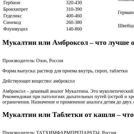
Гербион
320-430
Бронхипрет
310-390
Герман
Геделикс
400-460
Синекод
260-380
Швейца
Флуимуцил
140-860
Мукалтин или Амброксол – что лучше о
Производитель: Озон, Россия
Форма выпуска: раствор для приема внутрь, сироп, таблетки
Действующее вещество: амброксол
Амброксол – дешевый аналог Мукалтина. Это муколитический и
Рекомендован при патологиях дыхательных путей (острой и хр
ограничения. Назначение и применение аналога детям до двух
Мукалтин или Таблетки от кашля – чт
Производитель: ТАТХИМФАРМПРЕПАРАТЫ, Россия