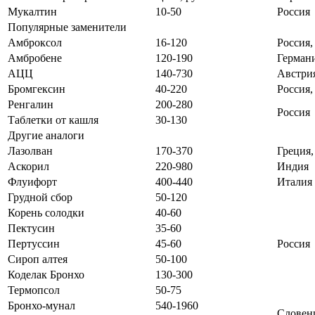
Мукалтин
10-50
Россия
Популярные заменители
Амброксол
16-120
Россия,
Амбробене
120-190
Герман
АЦЦ
140-730
Австрия
Бромгексин
40-220
Россия,
Ренгалин
200-280
Россия
Таблетки от кашля
30-130
Другие аналоги
Лазолван
170-370
Греция,
Аскорил
220-980
Индия
Флуифорт
400-440
Италия
Грудной сбор
50-120
Корень солодки
40-60
Пектусин
35-60
Пертуссин
45-60
Россия
Сироп алтея
50-100
Коделак Бронхо
130-300
Термопсол
50-75
Бронхо-мунал
540-1960
Словен