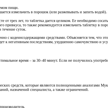
иемом пищи.
ешается измельчить в порошок (или разжевывать и запить водой)
е от трех лет, то таблетка дается целиком. Ее необходимо соса
ного привкуса, то также рекомендуется измельчить таблетку в п
в течение суток.
но с кодеинсодержащими средствами. Объясняется тем, что это
едет к негативным последствиям, ухудшению самочувствию и ус
мальное время – за 30–40 минут. Если не получилось употребит
ческих средств, которые являются полноценными аналогами Му
аний, назначений специалиста, а также ограничений.
 производитель