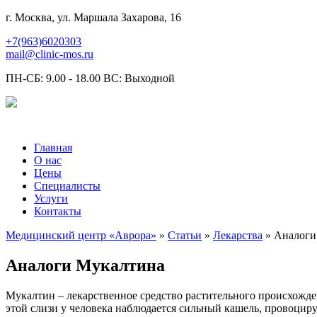
г. Москва, ул. Маршала Захарова, 16
+7(963)6020303
mail@clinic-mos.ru
ПН-СБ: 9.00 - 18.00 ВС: Выходной
Главная
О нас
Цены
Специалисты
Услуги
Контакты
Медицинский центр «Аврора»
»
Статьи
»
Лекарства
» Аналоги
Аналоги Мукалтина
Мукалтин – лекарственное средство растительного происхожде
этой слизи у человека наблюдается сильный кашель, провоцир