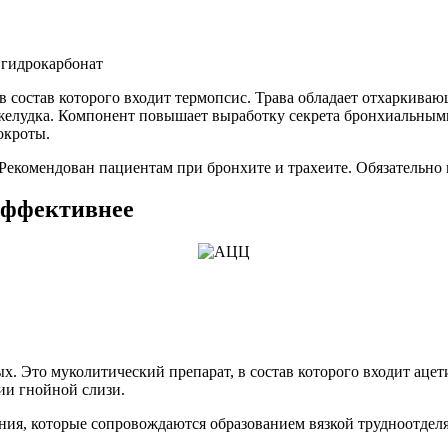
 гидрокарбонат
 в состав которого входит термопсис. Трава обладает отхаркива
желудка. Компонент повышает выработку секрета бронхиальными
окроты.
. Рекомендован пациентам при бронхите и трахеите. Обязательн
эффективнее
х. Это муколитический препарат, в состав которого входит аце
ии гнойной слизи.
ия, которые сопровождаются образованием вязкой трудноотделяе