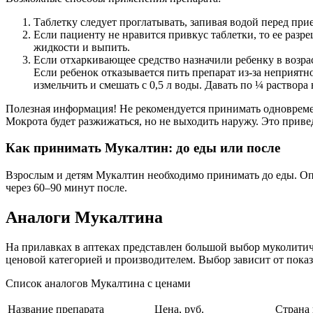
Таблетку следует проглатывать, запивая водой перед пр
Если пациенту не нравится привкус таблетки, то ее разр
жидкости и выпить.
Если отхаркивающее средство назначили ребенку в возраст
Если ребенок отказывается пить препарат из-за неприят
измельчить и смешать с 0,5 л воды. Давать по ¼ раствора 
Полезная информация! Не рекомендуется принимать одновремен
Мокрота будет разжижаться, но не выходить наружу. Это прив
Как принимать Мукалтин: до еды или после
Взрослым и детям Мукалтин необходимо принимать до еды. Опти
через 60–90 минут после.
Аналоги Мукалтина
На прилавках в аптеках представлен большой выбор муколити
ценовой категорией и производителем. Выбор зависит от показ
Список аналогов Мукалтина с ценами
Название препарата
Цена, руб.
Страна