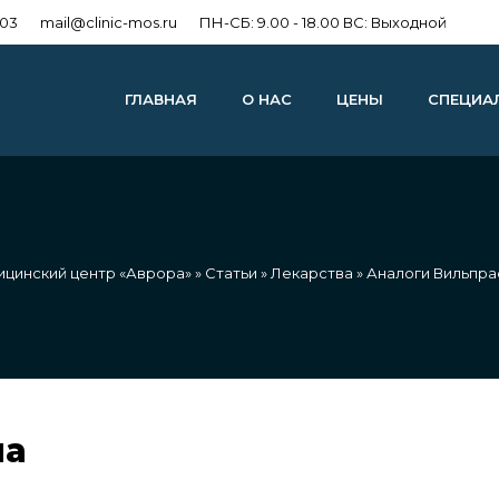
303
mail@clinic-mos.ru
ПН-СБ: 9.00 - 18.00 ВС: Выходной
ГЛАВНАЯ
О НАС
ЦЕНЫ
СПЕЦИА
цинский центр «Аврора»
»
Статьи
»
Лекарства
» Аналоги Вильпр
на