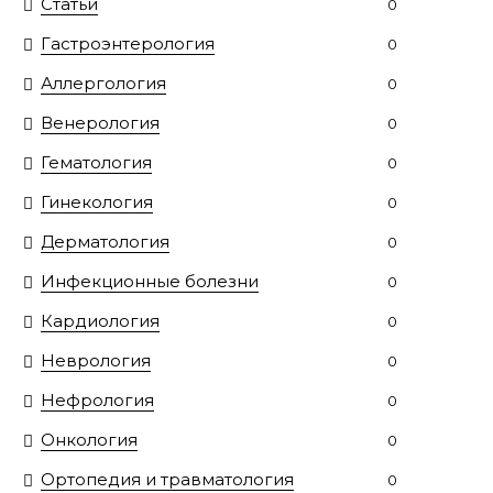
Статьи
0
Гастроэнтерология
0
Аллергология
0
Венерология
0
Гематология
0
Гинекология
0
Дерматология
0
Инфекционные болезни
0
Кардиология
0
Неврология
0
Нефрология
0
Онкология
0
Ортопедия и травматология
0