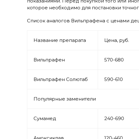
показаниями. Перед покупкой того или ино
которое необходимо для постановки точног
Список аналогов Вильпрафена с ценами д
Название препарата
Цена, руб.
Вильпрафен
570-680
Вильпрафен Солютаб
590-610
Популярные заменители
Сумамед
240-690
Амоксиклав
120-460