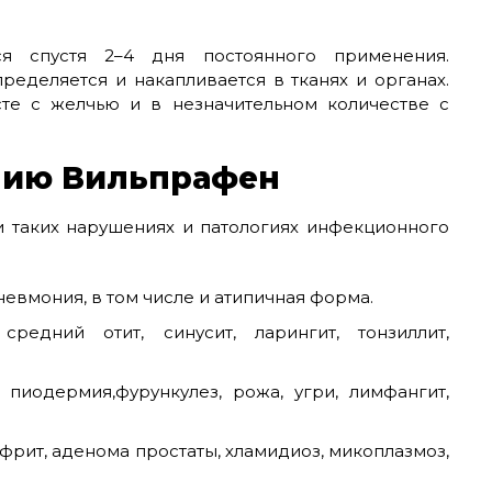
ся спустя 2–4 дня постоянного применения.
еделяется и накапливается в тканях и органах.
сте с желчью и в незначительном количестве с
нию Вильпрафен
 таких нарушениях и патологиях инфекционного
невмония, в том числе и атипичная форма.
средний отит, синусит, ларингит, тонзиллит,
пиодермия,фурункулез, рожа, угри, лимфангит,
рит, аденома простаты, хламидиоз, микоплазмоз,