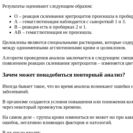
Результаты оценивают следующим образом:
О – реакция склеивания эритроцитов произошла в пробирк
А – гемагглютинация наблюдается с сывороткой 1 и 3.
В – реакция есть в пробирках 2 и 1.
АВ – гемагглютинация не произошла.
Цилоклоны являются специальными растворами, которые содер
между одноименными агглютининами крови и цоликлонов.
Алгоритм проведения анализа заключается в следующем: смеши
появлением реакции склеивания эритроцитов – изменяется цве
Зачем может понадобиться повторный анализ?
Иногда бывает такое, что во время анализа возникают ошибки 
заболеваний.
В организме создаются условия повышения или понижения коли
через некоторый промежуток времени.
На самом деле – группа крови измениться не может ни при как
ошибок, негативно влияющих факторов и патологий.
В их число входят: