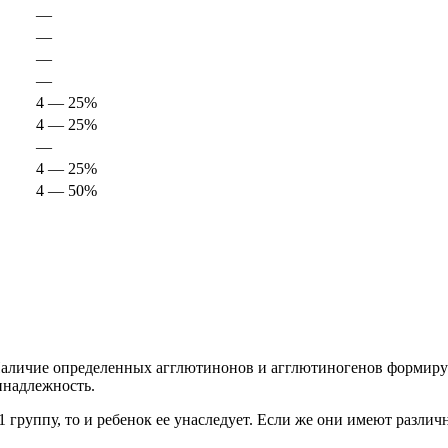
—
—
—
—
4 — 25%
4 — 25%
—
4 — 25%
4 — 50%
Наличие определенных агглютинонов и агглютиногенов формирует
инадлежность.
группу, то и ребенок ее унаследует. Если же они имеют различ