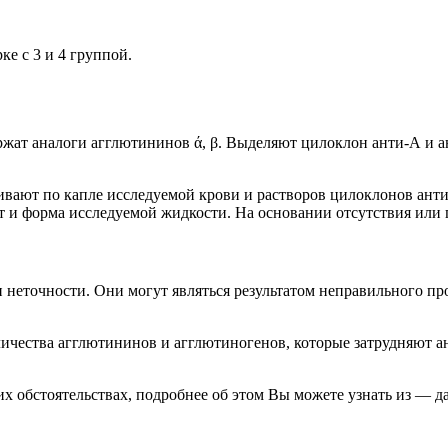
е с 3 и 4 группой.
жат аналоги агглютининов ά, β. Выделяют цилоклон анти-А и а
вают по капле исследуемой крови и растворов цилоклонов анти
т и форма исследуемой жидкости. На основании отсутствия или
и неточности. Они могут являться результатом неправильного п
чества агглютининов и агглютиногенов, которые затрудняют ан
их обстоятельствах, подробнее об этом Вы можете узнать из — д