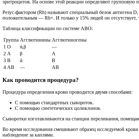
эритроцитов. На основе этой реакции определяют групповую 
Резус-фактором (Rh) называют специальный белок антигена D, 
положительным — Rh+. И только у 15% людей он отсутствует, т
Таблица классификации по системе АВО:
Группа
Агглютинины
Агглютиногены
1 О
ά,β
—
2 А
β
А
3 В
ά
В
4 АВ
—
АВ
Как проводится процедура?
Процедура определения крови проводится двумя способами:
С помощью стандартных сывороток.
С помощью синтетических цоликлонов.
Сыворотки изготавливаются на станции переливания, помещают
Во время исследования смешивают образец исследуемой крови 
наблюдение за каплями.