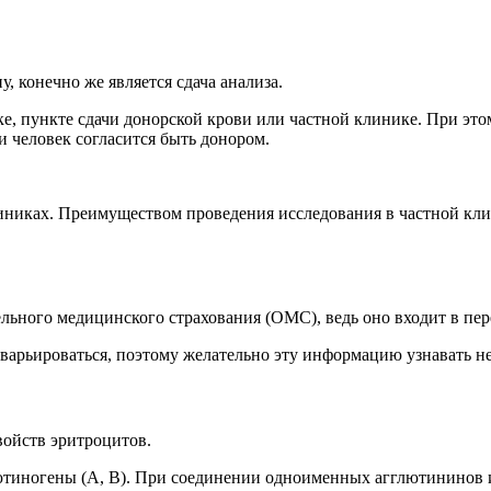
 конечно же является сдача анализа.
, пункте сдачи донорской крови или частной клинике. При этом
и человек согласится быть донором.
линиках. Преимуществом проведения исследования в частной кли
льного медицинского страхования (ОМС), ведь оно входит в пер
 варьироваться, поэтому желательно эту информацию узнавать н
войств эритроцитов.
гглютиногены (А, В). При соединении одноименных агглютининов