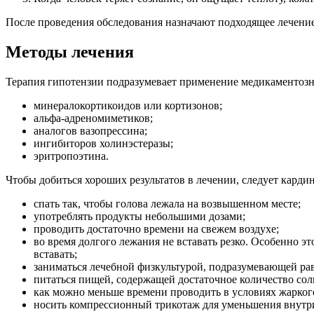
После проведения обследования назначают подходящее лечение
Методы лечения
Терапия гипотензии подразумевает применение медикаментоз
минералокортикоидов или кортизонов;
альфа-адреномиметиков;
аналогов вазопрессина;
ингибиторов холинэстеразы;
эритропоэтина.
Чтобы добиться хороших результатов в лечении, следует карди
спать так, чтобы голова лежала на возвышенном месте;
употреблять продукты небольшими дозами;
проводить достаточно времени на свежем воздухе;
во время долгого лежания не вставать резко. Особенно э
вставать;
заниматься лечебной физкультурой, подразумевающей ра
питаться пищей, содержащей достаточное количество со
как можно меньше времени проводить в условиях жарког
носить компрессионный трикотаж для уменьшения внутри