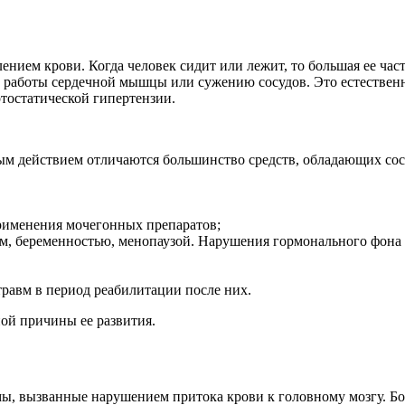
нием крови. Когда человек сидит или лежит, то большая ее част
 работы сердечной мышцы или сужению сосудов. Это естественн
ртостатической гипертензии.
ым действием отличаются большинство средств, обладающих с
применения мочегонных препаратов;
м, беременностью, менопаузой. Нарушения гормонального фона 
травм в период реабилитации после них.
ной причины ее развития.
, вызванные нарушением притока крови к головному мозгу. Бол