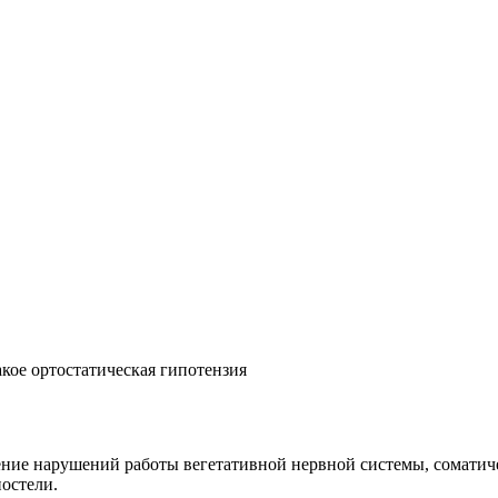
акое ортостатическая гипотензия
ение нарушений работы вегетативной нервной системы, соматиче
остели.