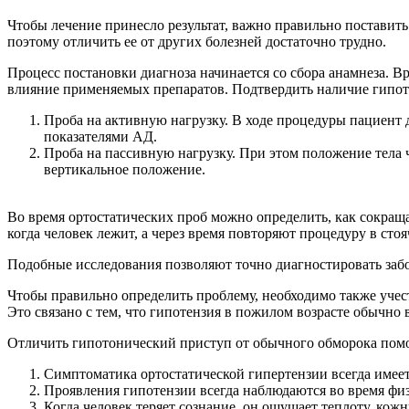
Чтобы лечение принесло результат, важно правильно поставить
поэтому отличить ее от других болезней достаточно трудно.
Процесс постановки диагноза начинается со сбора анамнеза. В
влияние применяемых препаратов. Подтвердить наличие гипоте
Проба на активную нагрузку. В ходе процедуры пациент д
показателями АД.
Проба на пассивную нагрузку. При этом положение тела 
вертикальное положение.
Во время ортостатических проб можно определить, как сокраща
когда человек лежит, а через время повторяют процедуру в сто
Подобные исследования позволяют точно диагностировать забо
Чтобы правильно определить проблему, необходимо также учест
Это связано с тем, что гипотензия в пожилом возрасте обычно
Отличить гипотонический приступ от обычного обморока пом
Симптоматика ортостатической гипертензии всегда имеет
Проявления гипотензии всегда наблюдаются во время физ
Когда человек теряет сознание, он ощущает теплоту, ко