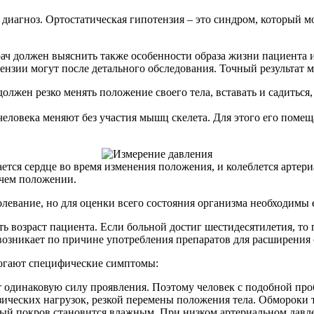
 диагноз. Ортостатическая гипотензия – это синдром, который 
рач должен выяснить также особенности образа жизни пациента 
нзии могут после детального обследования. Точный результат м
олжен резко менять положение своего тела, вставать и садиться
человека меняют без участия мышц скелета. Для этого его помещ
ется сердце во время изменения положения, и колеблется артери
ячем положении.
левание, но для оценки всего состояния организма необходимы
ь возраст пациента. Если больной достиг шестидесятилетия, то
 возникает по причине употребления препаратов для расширения 
огают специфические симптомы:
 одинаковую силу проявления. Поэтому человек с подобной пробл
ических нагрузок, резкой перемены положения тела. Обмороки 
жный покров становится влажным. При низком артериальном давле