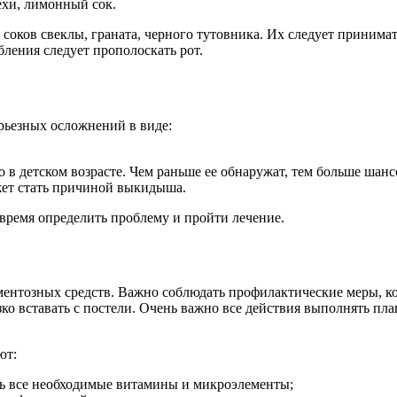
ехи, лимонный сок.
оков свеклы, граната, черного тутовника. Их следует принимат
ления следует прополоскать рот.
рьезных осложнений в виде:
 детском возрасте. Чем раньше ее обнаружат, тем больше шанс
ет стать причиной выкидыша.
время определить проблему и пройти лечение.
ментозных средств. Важно соблюдать профилактические меры, ко
ко вставать с постели. Очень важно все действия выполнять пл
ют:
ть все необходимые витамины и микроэлементы;