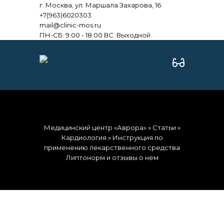
г. Москва, ул. Маршала Захарова, 16
+7(963)6020303
mail@clinic-mos.ru
ПН-СБ: 9.00 - 18.00 ВС: Выходной
Медицинский центр «Аврора»
»
Статьи
»
Кардиология
» Инструкция по
применению лекарственного средства
Липтонорм и отзывы о нем