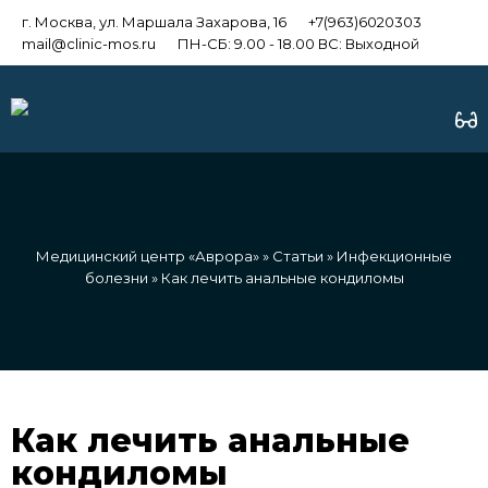
г. Москва, ул. Маршала Захарова, 16
+7(963)6020303
mail@clinic-mos.ru
ПН-СБ: 9.00 - 18.00 ВС: Выходной
Медицинский центр «Аврора»
»
Статьи
»
Инфекционные
болезни
» Как лечить анальные кондиломы
Как лечить анальные
кондиломы