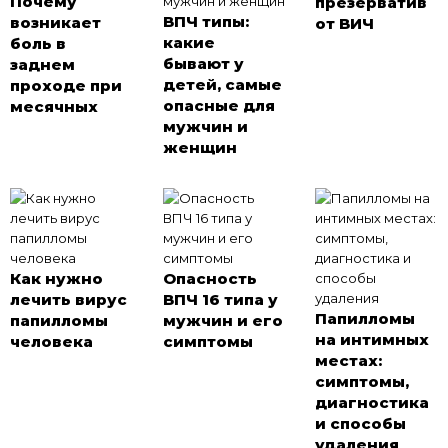
Почему
презерватив
ВПЧ типы:
возникает
от ВИЧ
какие
боль в
бывают у
заднем
детей, самые
проходе при
опасные для
месячных
мужчин и
женщин
Как нужно
Опасность
лечить вирус
ВПЧ 16 типа у
Папилломы
папилломы
мужчин и его
на интимных
человека
симптомы
местах:
симптомы,
диагностика
и способы
удаления