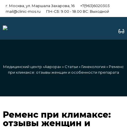
г. Москва, ул. Маршала Захарова, 16
+7(963)6020303
mail@clinic-mos.ru
ПН-СБ: 9.00 - 18.00 ВС: Выходной
Медицинский центр «Аврора»
»
Статьи
»
Гинекология
» Ременс
при климаксе: отзывы женщин и особенности препарата
Ременс при климаксе:
отзывы женщин и