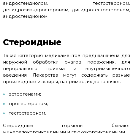
андростендиолом, тестостероном,
дегидроэиандростероном, дигидротестостероном,
андростендионом.
Стероидные
Такая категория медикаментов предназначена для
наружной обработки очагов поражения, для
перорального приёма и внутримышечного
введения. Лекарства могут содержать разные
производные и эфиры, например, их дополняют:
эстрогенами;
прогестероном;
тестостероном.
Стероидные гормоны бывают
минералокортикоидными и глюкокортикоидными.