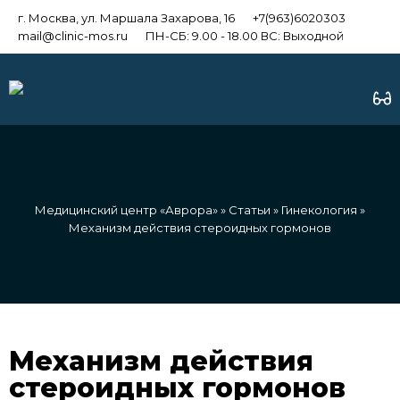
г. Москва, ул. Маршала Захарова, 16
+7(963)6020303
mail@clinic-mos.ru
ПН-СБ: 9.00 - 18.00 ВС: Выходной
Медицинский центр «Аврора»
»
Статьи
»
Гинекология
»
Механизм действия стероидных гормонов
Механизм действия
стероидных гормонов