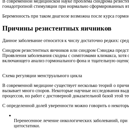
В современной медицинской науке проблема синдрома резистен
гонадотропной стимуляции при нормально сформированных вто
Беременность при таком диагнозе возможна после курса горм
Причины резистентных яичников
Данное заболевание относится к числу достаточно редких: сре
Синдром резистентных яичников или синдром Сэвиджа предста
Проявления заболевания сходны с симптомами климакса, хотя о
включающего анализ гормонального фона и тщательную оценк
Схема регуляции менструального цикла
В современной медицине существует несколько теорий о причи
вызывает много споров. Некоторые научные исследования выд
процессов, но работ с достоверной доказательной базой этой т
С определенной долей уверенности можно говорить о некотор
Перенесенное лечение онкологических заболеваний, при 
цитостатики.