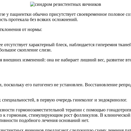
зе у пациентки обычно присутствует своевременное половое со
сть протекала без всяких осложнений.
тклонения от нормы:
е отсутствует характерный блеск, наблюдается гиперемия тканей
большое скопление слизи.
я внешних изменений: она не набирает лишний вес, развитие вт
и, поскольку его патогенез не установлен. Восстановление ре
 специальностей, в первую очередь гинеколог и эндокринолог.
азности гормонозаместительной терапии с помощью гонадотропн
 к гормонам, стимулирующим рост фолликулов. В клинической п
тивности подобного лечения оснований нет.
зистентных яичников предлагают следующую схему лечения па