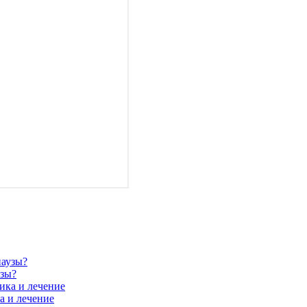
узы?
а и лечение