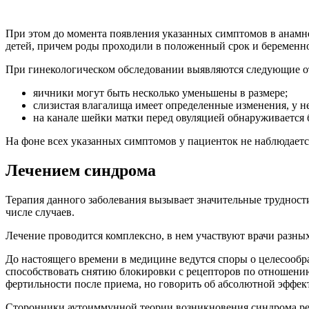
При этом до момента появления указанных симптомов в анамне
детей, причем роды проходили в положенный срок и беременно
При гинекологическом обследовании выявляются следующие о
яичники могут быть несколько уменьшены в размере;
слизистая влагалища имеет определенные изменения, у не
на канале шейки матки перед овуляцией обнаруживается 
На фоне всех указанных симптомов у пациенток не наблюдаетс
Лечением синдрома
Терапия данного заболевания вызывает значительные трудност
числе случаев.
Лечение проводится комплексно, в нем участвуют врачи разных
До настоящего времени в медицине ведутся споры о целесообр
способствовать снятию блокировки с рецепторов по отношению
фертильности после приема, но говорить об абсолютной эффек
Сторонники аутоиммунной теории возникновения синдрома ре