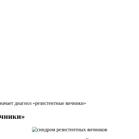
значает диагноз «резистентные яичники»
ичники»