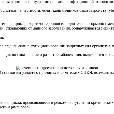
евания различных внутренних органов инфекционной этиологии
 системы, в частности, если ткань яичников была затронута ту
тета, например, кортикостероидов или длительная гормонозаме
щин, страдающих от данного заболевания, обнаруживается значит
мы.
 с нарушениями в функционировании защитных сил организма, в
ующих возникновение и развитие заболевания, выделаются таки
Из статьи вы узнаете о причинах и симптомах СПКЯ, возможных
ного цикла, проявляющееся в редком наступлении критических д
ений (аменорее).