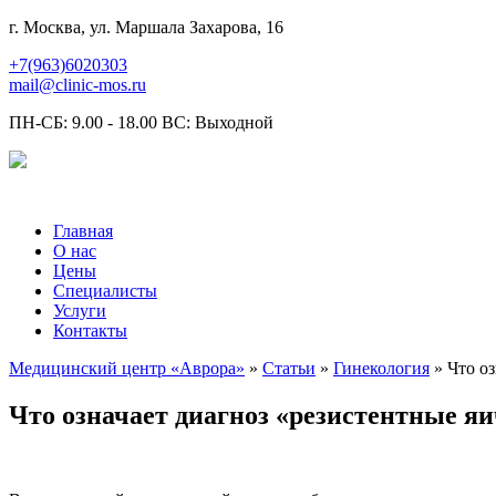
г. Москва, ул. Маршала Захарова, 16
+7(963)6020303
mail@clinic-mos.ru
ПН-СБ: 9.00 - 18.00 ВС: Выходной
Главная
О нас
Цены
Специалисты
Услуги
Контакты
Медицинский центр «Аврора»
»
Статьи
»
Гинекология
» Что о
Что означает диагноз «резистентные я