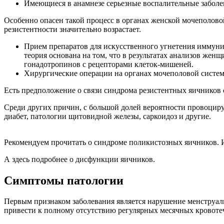
Имеющиеся в анамнезе серьезные воспалительные забол
Особенно опасен такой процесс в органах женской мочеполовой
резистентности значительно возрастает.
Прием препаратов для искусственного угнетения иммуни
теория основана на том, что в результатах анализов жен
гонадотропинов с рецепторами клеток-мишеней.
Хирургические операции на органах мочеполовой систе
Есть предположение о связи синдрома резистентных яичников
Среди других причин, с большой долей вероятности провоцир
диабет, патологии щитовидной железы, саркоидоз и другие.
Рекомендуем прочитать о синдроме поликистозных яичников. 
А здесь подробнее о дисфункции яичников.
Симптомы патологии
Первым признаком заболевания является нарушение менструаль
привести к полному отсутствию регулярных месячных кровотеч