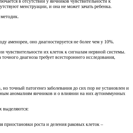
ючается в отсутствии у яичников чувствительности к
ствуют менструации, и она не может зачать ребенка.
 методик.
ду аменореи, оно диагностируется не более чем у 10%.
и чувствительности их клеток к сигналам нервной системы.
 точного диагноза требует всестороннего исследования,
 но точный патогенез заболевания до сих пор не установлен и
рным аномалиям яичников и о влиянии на них аутоиммунных
х выделяются:
я приостановки роста и деления раковых клеток –