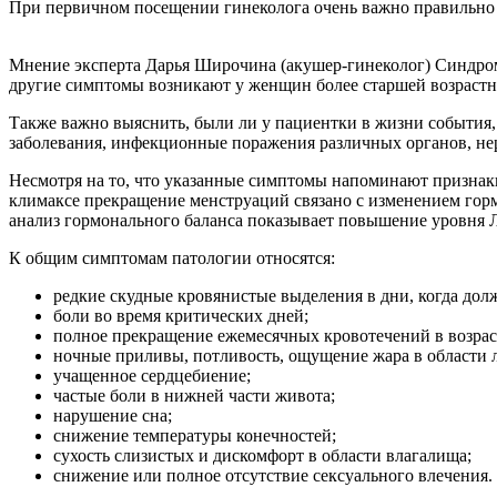
При первичном посещении гинеколога очень важно правильно 
Мнение эксперта Дарья Широчина (акушер-гинеколог) Синдром 
другие симптомы возникают у женщин более старшей возрастн
Также важно выяснить, были ли у пациентки в жизни события,
заболевания, инфекционные поражения различных органов, не
Несмотря на то, что указанные симптомы напоминают признаки
климаксе прекращение менструаций связано с изменением гор
анализ гормонального баланса показывает повышение уровня 
К общим симптомам патологии относятся:
редкие скудные кровянистые выделения в дни, когда дол
боли во время критических дней;
полное прекращение ежемесячных кровотечений в возраст
ночные приливы, потливость, ощущение жара в области л
учащенное сердцебиение;
частые боли в нижней части живота;
нарушение сна;
снижение температуры конечностей;
сухость слизистых и дискомфорт в области влагалища;
снижение или полное отсутствие сексуального влечения.