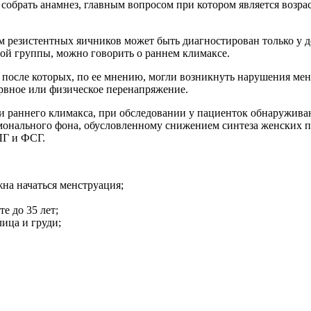
собрать анамнез, главным вопросом при котором является возр
резистентных яичников может быть диагностирован только у дев
ой группы, можно говорить о раннем климаксе.
 после которых, по ее мнению, могли возникнуть нарушения ме
рвное или физическое перенапряжение.
 раннего климакса, при обследовании у пациенток обнаруживаю
монального фона, обусловленному снижением синтеза женских 
ЛГ и ФСГ.
жна начаться менструация;
е до 35 лет;
ица и груди;