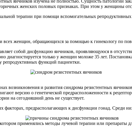
тных яичников изучена не полностью. Сущность патологии закл
ричных женских половых признаках. При этом у женщины отсут
ональной терапии при помощи вспомогательных репродуктивных
ди всех женщин, обращающихся за помощью к гинекологу по пово
вляет собой дисфункцию яичников, проявляющуюся в отсутстви
но диагностируется только у женщин моложе 35 лет. Постановка
у репродуктивных функций пациентки.
нах возникновения и развития синдрома резистентных яичников,
вигают версию о генетической предрасположенности к рецепто
еории на сегодняшний день не существует.
ых факторах, предрасполагающих к дисфункции гонад. Среди ни
котором применялись методы лучевой терапии или препараты дл