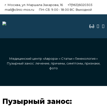
г. Москва, ул. Маршала Захарова, 16
+7(963)6020303
mail@clinic-mos.ru
ПН-СБ: 9.00 - 18.00 ВС: Выходной
Медицинский центр «Аврора»
»
Статьи
»
Гинекология
»
Пузырный занос: лечение, причины, симптомы, признаки,
фото
Пузырный занос: