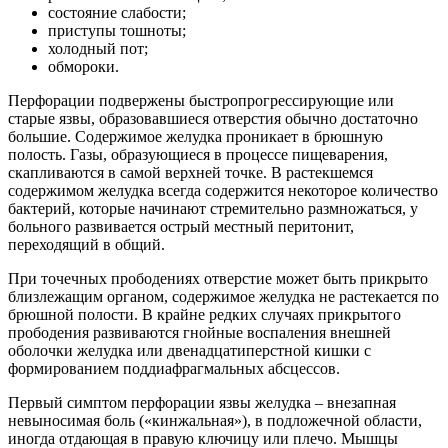
состояние слабости;
приступы тошноты;
холодный пот;
обмороки.
Перфорации подвержены быстропрогрессирующие или
старые язвы, образовавшиеся отверстия обычно достаточно
большие. Содержимое желудка проникает в брюшную
полость. Газы, образующиеся в процессе пищеварения,
скапливаются в самой верхней точке. В растекшемся
содержимом желудка всегда содержится некоторое количество
бактерий, которые начинают стремительно размножаться, у
больного развивается острый местный перитонит,
переходящий в общий.
При точечных прободениях отверстие может быть прикрыто
близлежащим органом, содержимое желудка не растекается по
брюшной полости. В крайне редких случаях прикрытого
прободения развиваются гнойные воспаления внешней
оболочки желудка или двенадцатиперстной кишки с
формированием поддиафрагмальных абсцессов.
Первый симптом перфорации язвы желудка – внезапная
невыносимая боль («кинжальная»), в подложечной области,
иногда отдающая в правую ключицу или плечо. Мышцы