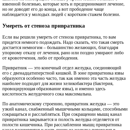
язвенной болезнью, которые хоть и предпринимают лечение,
но не доводят его до конца, а вот прободение чаще
наблюдается у молодых людей с коротким стажем болезни.
Умереть от стеноза привратника
Если вы решили умереть от стеноза привратника, то вам
придется немного подождать. Надо сказать, что такая смерть
достается немногим – большинство желающих, благодаря
упорному отказу от лечения, рано или поздно умирают либо
от кровотечения, либо от прободения.
Привратник — это конечный отдел желудка, соединяющий
его с двенадцатиперстной кишкой. В зоне привратника язвы
образуются особенно часто, так как именно эта часть желудка
наиболее подходит для жизни хеликобактера (бактерия,
провоцирующая образование язвы), и именно здесь
кислотность желудочного сока максимальна.
По анатомическому строению, привратник желудка — это
узкий канал, снабженный мышечными кольцами, способными
сокращаться и расслабляться. При сокращении мышц канал
привратника закрывается и полость желудка отделяется от
полости кишечника. При расслаблении мышц привратника
канал расширяется и часть пищи из желудка переходит в