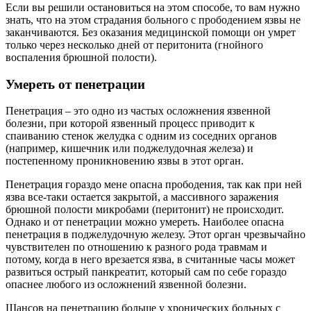
Если вы решили остановиться на этом способе, то вам нужно
знать, что на этом страдания больного с прободением язвы не
заканчиваются. Без оказания медицинской помощи он умрет
только через несколько дней от перитонита (гнойного
воспаления брюшной полости).
Умереть от пенетрации
Пенетрация – это одно из частых осложнения язвенной
болезни, при которой язвенный процесс приводит к
спаиванию стенок желудка с одним из соседних органов
(например, кишечник или поджелудочная железа) и
постепенному проникновению язвы в этот орган.
Пенетрация гораздо мене опасна прободения, так как при ней
язва все-таки остается закрытой, а массивного заражения
брюшной полости микробами (перитонит) не происходит.
Однако и от пенетрации можно умереть. Наиболее опасна
пенетрация в поджелудочную железу. Этот орган чрезвычайно
чувствителен по отношению к разного рода травмам и
потому, когда в него врезается язва, в считанные часы может
развиться острый панкреатит, который сам по себе гораздо
опаснее любого из осложнений язвенной болезни.
Шансов на пенетрацию больше у хронических больных с