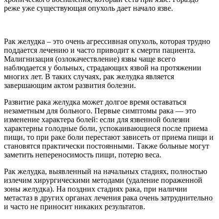
реже уже существующая опухоль дает начало язве.
Рак желудка – это очень агрессивная опухоль, которая трудно
поддается лечению и часто приводит к смерти пациента.
Малигнизация (озлокачествление) язвы чаще всего
наблюдается у больных, страдающих язвой на протяжении
многих лет. В таких случаях, рак желудка является
завершающим актом развития болезни.
Развитие рака желудка может долгое время оставаться
незаметным для больного. Первые симптомы рака — это
изменение характера болей: если для язвенной болезни
характерны голодные боли, успокаивающиеся после приема
пищи, то при раке боли перестают зависеть от приема пищи и
становятся практически постоянными. Также больные могут
заметить непереносимость пищи, потерю веса.
Рак желудка, выявленный на начальных стадиях, полностью
излечим хирургическими методами (удаление пораженной
зоны желудка). На поздних стадиях рака, при наличии
метастаз в других органах лечения рака очень затруднительно
и часто не приносит никаких результатов.