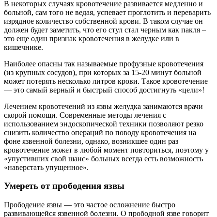
В некоторых случаях кровотечение развивается медленно и
больной, сам того не ведая, успевает проглотить и переварить
изрядное количество собственной крови. В таком случае он
должен будет заметить, что его стул стал черным как пакля –
это еще один признак кровотечения в желудке или в
кишечнике.
Наиболее опасны так называемые профузные кровотечения
(из крупных сосудов), при которых за 15-20 минут больной
может потерять несколько литров крови. Такое кровотечение
— это самый верный и быстрый способ достигнуть «цели»!
Лечением кровотечений из язвы желудка занимаются врачи
скорой помощи. Современные методы лечения с
использованием эндоскопической техники позволяют резко
снизить количество операций по поводу кровотечения на
фоне язвенной болезни, однако, возникшее один раз
кровотечение может в любой момент повториться, поэтому у
«упустивших свой шанс» больных всегда есть возможность
«наверстать упущенное».
Умереть от прободения язвы
Прободение язвы — это частое осложнение быстро
развивающейся язвенной болезни. О прободной язве говорит