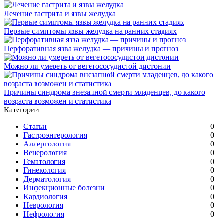
Лечение гастрита и язвы желудка
Первые симптомы язвы желудка на ранних стадиях
Перфоративная язва желудка — причины и прогноз
Можно ли умереть от вегетососудистой дистонии
Причины синдрома внезапной смерти младенцев, до какого
возраста возможен и статистика
Категории
Статьи
0
Гастроэнтерология
0
Аллергология
0
Венерология
0
Гематология
0
Гинекология
0
Дерматология
0
Инфекционные болезни
0
Кардиология
0
Неврология
0
Нефрология
0