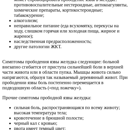
противовоспалительные нестероидные, антикоагулянты,
химические препараты, кортикостероидные;
табакокурение;
алкоголизм;
неправильное питание (еда всухомятку, перекусы на
ходу, слишком горячая или холодная пища, жирное и
жареное);
наследственная предрасположенность;
другие патологии ЖКТ.
Симптомы прободения язвы желудка следующие: больной
внезапно сгибается от приступа сильнейшей боли в верхней
части живота или в области пупка. Мышцы живота сильно
напрягаются, образуя так называемый деревянный живот. При
прободении язвы боль постепенно перемещается в
подвздошную область («под ложечку»).
Прочие симптомы прободной язвы желудка:
сильная боль, распространяющаяся по всему животу;
высокая температура тела;
кровотечение в брюшной полости;
черный кал с кровью;
рвота имеет темный цвет;