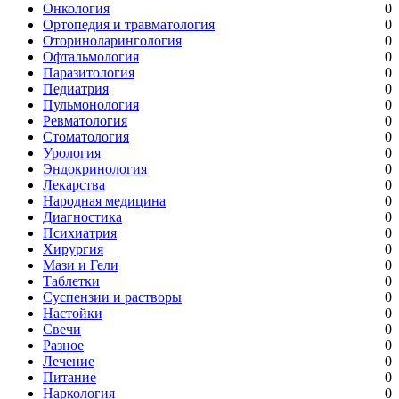
Онкология
0
Ортопедия и травматология
0
Оториноларингология
0
Офтальмология
0
Паразитология
0
Педиатрия
0
Пульмонология
0
Ревматология
0
Стоматология
0
Урология
0
Эндокринология
0
Лекарства
0
Народная медицина
0
Диагностика
0
Психиатрия
0
Хирургия
0
Мази и Гели
0
Таблетки
0
Суспензии и растворы
0
Настойки
0
Свечи
0
Разное
0
Лечение
0
Питание
0
Наркология
0