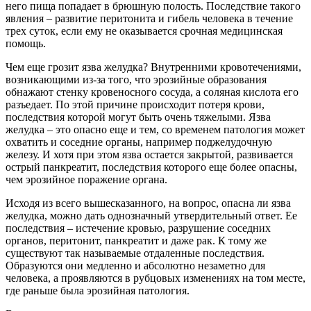
него пища попадает в брюшную полость. Последствие такого
явления – развитие перитонита и гибель человека в течение
трех суток, если ему не оказывается срочная медицинская
помощь.
Чем еще грозит язва желудка? Внутренними кровотечениями,
возникающими из-за того, что эрозийные образования
обнажают стенку кровеносного сосуда, а соляная кислота его
разъедает. По этой причине происходит потеря крови,
последствия которой могут быть очень тяжелыми. Язва
желудка – это опасно еще и тем, со временем патология может
охватить и соседние органы, например поджелудочную
железу. И хотя при этом язва остается закрытой, развивается
острый панкреатит, последствия которого еще более опасны,
чем эрозийное поражение органа.
Исходя из всего вышесказанного, на вопрос, опасна ли язва
желудка, можно дать однозначный утвердительный ответ. Ее
последствия – истечение кровью, разрушение соседних
органов, перитонит, панкреатит и даже рак. К тому же
существуют так называемые отдаленные последствия.
Образуются они медленно и абсолютно незаметно для
человека, а проявляются в рубцовых изменениях на том месте,
где раньше была эрозийная патология.