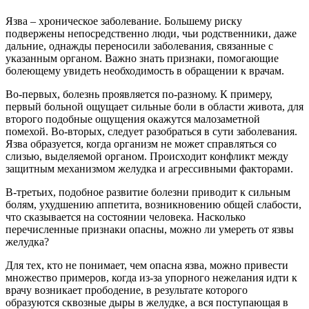
Язва – хроническое заболевание. Большему риску
подвержены непосредственно люди, чьи родственники, даже
дальние, однажды переносили заболевания, связанные с
указанным органом. Важно знать признаки, помогающие
болеющему увидеть необходимость в обращении к врачам.
Во-первых, болезнь проявляется по-разному. К примеру,
первый больной ощущает сильные боли в области живота, для
второго подобные ощущения окажутся малозаметной
помехой. Во-вторых, следует разобраться в сути заболевания.
Язва образуется, когда организм не может справляться со
слизью, выделяемой органом. Происходит конфликт между
защитным механизмом желудка и агрессивными факторами.
В-третьих, подобное развитие болезни приводит к сильным
болям, ухудшению аппетита, возникновению общей слабости,
что сказывается на состоянии человека. Насколько
перечисленные признаки опасны, можно ли умереть от язвы
желудка?
Для тех, кто не понимает, чем опасна язва, можно привести
множество примеров, когда из-за упорного нежелания идти к
врачу возникает прободение, в результате которого
образуются сквозные дыры в желудке, а вся поступающая в