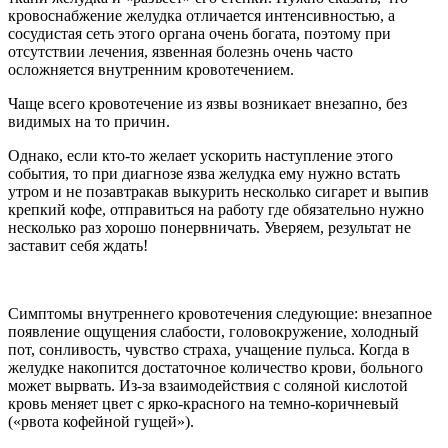
кровоснабжение желудка отличается интенсивностью, а
сосудистая сеть этого органа очень богата, поэтому при
отсутствии лечения, язвенная болезнь очень часто
осложняется внутренним кровотечением.
Чаще всего кровотечение из язвы возникает внезапно, без
видимых на то причин.
Однако, если кто-то желает ускорить наступление этого
события, то при диагнозе язва желудка ему нужно встать
утром и не позавтракав выкурить несколько сигарет и выпив
крепкий кофе, отправиться на работу где обязательно нужно
несколько раз хорошо понервничать. Уверяем, результат не
заставит себя ждать!
Симптомы внутреннего кровотечения следующие: внезапное
появление ощущения слабости, головокружение, холодный
пот, сонливость, чувство страха, учащение пульса. Когда в
желудке накопится достаточное количество крови, больного
может вырвать. Из-за взаимодействия с соляной кислотой
кровь меняет цвет с ярко-красного на темно-коричневый
(«рвота кофейной гущей»).