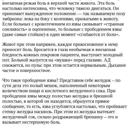
внезапная резкая боль в верхней части живота. Эта боль
настолько интенсивна, что человеку тяжело двигаться. Он
принимает вынужденное положение — так называемую позу
эмбриона: лежа на боку с коленями, прижатыми к животу.
Если больных с кровотечением из язвы сковывает «странная
сонливость» и оцепенение, то больные с прободением язвы
(даже самые стойкие) в один момент «сгибаются от боли».
Живот при этом напряжен, каждое прикосновение к нему
приносит боль. Бросается в глаза необычная и внезапная
бледность кожных покровов пациента, выступает холодный
пот. Больной жалуется на «мушки» перед глазами. АД
снижается, но пульс при этом остается нормальным. Дыхание
частое и поверхностное.
Что такое прободение язвы? Представим себе желудок – по
сути дела это полый мешок, наполненный некоторым
количеством пищи и кислотного желудочного сока. При
прободении язвы между полостью желудка и брюшной
полостью, в которой он находится, образуется прямое
сообщение, то есть, язва углубляется настолько, что пробивает
стенку желудка насквозь. При этом из желудка вытекает
желудочный сок, сильно раздражающий брюшину – это и
вызывает нестерпимую боль.