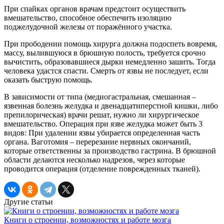
При спайках органов врачам предстоит осуществить
вмешательство, способное обеспечить изоляцию
поджелудочной железы от поражённого участка.
При прободении помощь хирурга должна подоспеть вовремя,
массу, вылившуюся в брюшную полость, требуется срочно
вычистить, образовавшиеся дырки немедленно зашить. Тогда
человека удастся спасти. Смерть от язвы не последует, если
оказать быструю помощь.
В зависимости от типа (медиогастральная, смешанная –
язвенная болезнь желудка и двенадцатиперстной кишки, либо
препилорическая) врачи решат, нужно ли хирургическое
вмешательство. Операция при язве желудка может быть 3
видов: При удалении язвы убирается определенная часть
органа. Ваготомия – перерезание нервных окончаний,
которые ответственны за производство гастрина. В брюшной
области делаются несколько надрезов, через которые
проводится операция (отделение поврежденных тканей).
Другие статьи
Книги о строении, возможностях и работе мозга