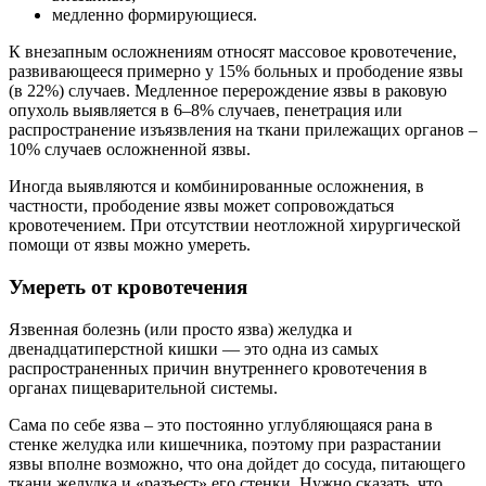
медленно формирующиеся.
К внезапным осложнениям относят массовое кровотечение,
развивающееся примерно у 15% больных и прободение язвы
(в 22%) случаев. Медленное перерождение язвы в раковую
опухоль выявляется в 6–8% случаев, пенетрация или
распространение изъязвления на ткани прилежащих органов –
10% случаев осложненной язвы.
Иногда выявляются и комбинированные осложнения, в
частности, прободение язвы может сопровождаться
кровотечением. При отсутствии неотложной хирургической
помощи от язвы можно умереть.
Умереть от кровотечения
Язвенная болезнь (или просто язва) желудка и
двенадцатиперстной кишки — это одна из самых
распространенных причин внутреннего кровотечения в
органах пищеварительной системы.
Сама по себе язва – это постоянно углубляющаяся рана в
стенке желудка или кишечника, поэтому при разрастании
язвы вполне возможно, что она дойдет до сосуда, питающего
ткани желудка и «разъест» его стенки. Нужно сказать, что