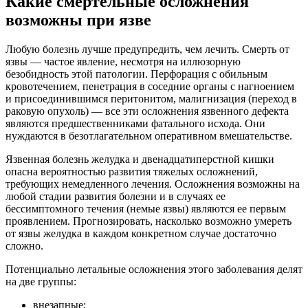
Какие смертельные осложнения
возможны при язве
Любую болезнь лучше предупредить, чем лечить. Смерть от
язвы — частое явление, несмотря на иллюзорную
безобидность этой патологии. Перфорация с обильным
кровотечением, пенетрация в соседние органы с нагноением
и присоединившимся перитонитом, малигнизация (переход в
раковую опухоль) — все эти осложнения язвенного дефекта
являются предшественниками фатального исхода. Они
нуждаются в безотлагательном оперативном вмешательстве.
Язвенная болезнь желудка и двенадцатиперстной кишки
опасна вероятностью развития тяжелых осложнений,
требующих немедленного лечения. Осложнения возможны на
любой стадии развития болезни и в случаях ее
бессимптомного течения (немые язвы) являются ее первым
проявлением. Прогнозировать, насколько возможно умереть
от язвы желудка в каждом конкретном случае достаточно
сложно.
Потенциально летальные осложнения этого заболевания делят
на две группы:
внезапные;