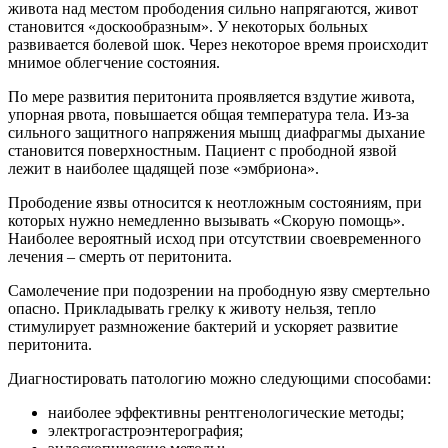
живота над местом прободения сильно напрягаются, живот
становится «доскообразным». У некоторых больных
развивается болевой шок. Через некоторое время происходит
мнимое облегчение состояния.
По мере развития перитонита проявляется вздутие живота,
упорная рвота, повышается общая температура тела. Из-за
сильного защитного напряжения мышц диафрагмы дыхание
становится поверхностным. Пациент с прободной язвой
лежит в наиболее щадящей позе «эмбриона».
Прободение язвы относится к неотложным состояниям, при
которых нужно немедленно вызывать «Скорую помощь».
Наиболее вероятный исход при отсутствии своевременного
лечения – смерть от перитонита.
Самолечение при подозрении на прободную язву смертельно
опасно. Прикладывать грелку к животу нельзя, тепло
стимулирует размножение бактерий и ускоряет развитие
перитонита.
Диагностировать патологию можно следующими способами:
наиболее эффективны рентгенологические методы;
электрогастроэнтерография;