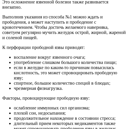
Это осложнение язвенной болезни также развивается
внезапно.
Выполнив указания из способа №1 можно ждать и
прободения, а может наступить и прободение с
кровотечением. Чтобы достичь желаемого наверняка,
советуем регулярно мучить желудок острой, жирной, жареной
и соленой пищей.
К перфорации прободной язвы приводят:
воспаление вокруг язвенного очага;
употребление слишком большого количества пищи;
если в желудке по каким-то причинам повысилась
кислотность, это может спровоцировать прободную
язву;
спиртное, большое количество специй в блюдах;
чрезмерная физнагрузка.
Факторы, провоцирующие прободную язву:
ослабление иммунных сил организма;
плохой сон, недосыпания;
продолжительное нахождение в состоянии стресса;
длительный прием некоторых медикаментов также
может спровоцировать прободение язвы в желудке: