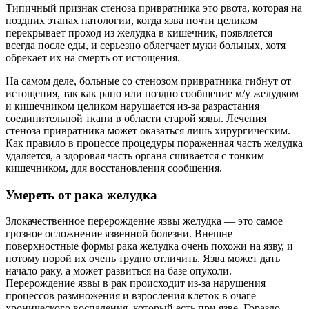
Типичный признак стеноза привратника это рвота, которая на
поздних этапах патологии, когда язва почти целиком
перекрывает проход из желудка в кишечник, появляется
всегда после еды, и серьезно облегчает муки больных, хотя
обрекает их на смерть от истощения.
На самом деле, больные со стенозом привратника гибнут от
истощения, так как рано или поздно сообщение м/у желудком
и кишечником целиком нарушается из-за разрастания
соединительной ткани в области старой язвы. Лечения
стеноза привратника может оказаться лишь хирургическим.
Как правило в процессе процедуры пораженная часть желудка
удаляется, а здоровая часть органа сшивается с тонким
кишечником, для восстановления сообщения.
Умереть от рака желудка
Злокачественное перерождение язвы желудка — это самое
грозное осложнение язвенной болезни. Внешне
поверхностные формы рака желудка очень похожи на язву, и
потому порой их очень трудно отличить. Язва может дать
начало раку, а может развиться на базе опухоли.
Перерождение язвы в рак происходит из-за нарушения
процессов размножения и взросления клеток в очаге
хронического воспаления, который есть при язве. Гораздо