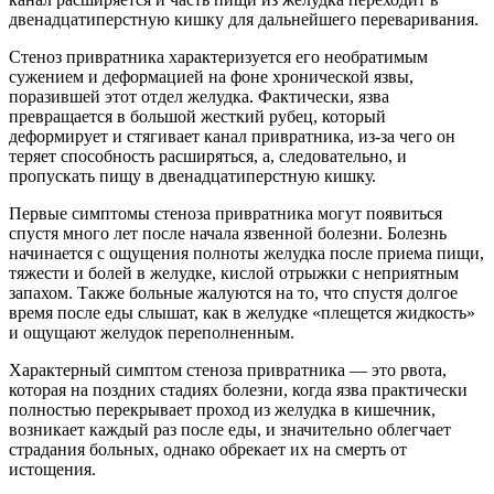
двенадцатиперстную кишку для дальнейшего переваривания.
Стеноз привратника характеризуется его необратимым
сужением и деформацией на фоне хронической язвы,
поразившей этот отдел желудка. Фактически, язва
превращается в большой жесткий рубец, который
деформирует и стягивает канал привратника, из-за чего он
теряет способность расширяться, а, следовательно, и
пропускать пищу в двенадцатиперстную кишку.
Первые симптомы стеноза привратника могут появиться
спустя много лет после начала язвенной болезни. Болезнь
начинается с ощущения полноты желудка после приема пищи,
тяжести и болей в желудке, кислой отрыжки с неприятным
запахом. Также больные жалуются на то, что спустя долгое
время после еды слышат, как в желудке «плещется жидкость»
и ощущают желудок переполненным.
Характерный симптом стеноза привратника — это рвота,
которая на поздних стадиях болезни, когда язва практически
полностью перекрывает проход из желудка в кишечник,
возникает каждый раз после еды, и значительно облегчает
страдания больных, однако обрекает их на смерть от
истощения.