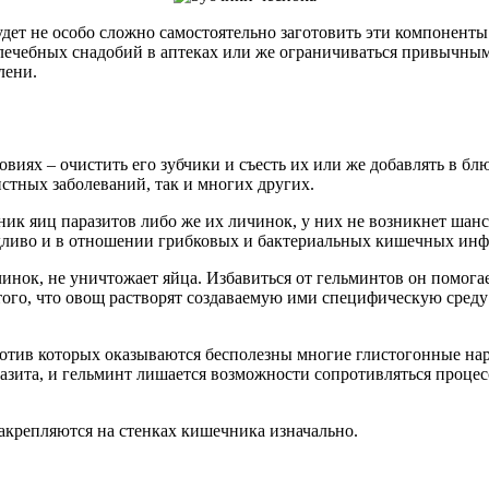
дет не особо сложно самостоятельно заготовить эти компоненты р
 лечебных снадобий в аптеках или же ограничиваться привычны
лени.
иях – очистить его зубчики и съесть их или же добавлять в бл
стных заболеваний, так и многих других.
ник яиц паразитов либо же их личинок, у них не возникнет шан
аведливо и в отношении грибковых и бактериальных кишечных ин
инок, не уничтожает яйца. Избавиться от гельминтов он помога
за того, что овощ растворят создаваемую ими специфическую сре
отив которых оказываются бесполезны многие глистогонные нар
зита, и гельминт лишается возможности сопротивляться процесса
закрепляются на стенках кишечника изначально.