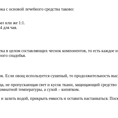
а с основой лечебного средства таково:
мл или же 1:1.
4 для чая.
ека в целом составляющих чеснок компонентов, то есть каждое из
ного снадобья.
ок. Если овощ используется сушеный, то продолжительность выс
да, не пропускающая свет и кусок ткани, защищающий средство 
омнатной температуры, а сухой – кипятком.
 залить водой, прикрыть емкость и оставить настаиваться. Поск