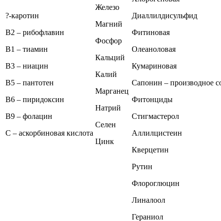
Железо
?-каротин
Диаллилдисульфид
Магний
В2 – рибофлавин
Фитиновая
Фосфор
В1 – тиамин
Олеаноловая
Кальций
В3 – ниацин
Кумариновая
Калий
В5 – пантотен
Сапонин – производное с
Марганец
В6 – пиридоксин
Фитонциды
Натрий
В9 – фолацин
Стигмастерол
Селен
С – аскорбиновая кислота
Аллилцистеин
Цинк
Кверцетин
Рутин
Флороглюцин
Линалоол
Гераниол