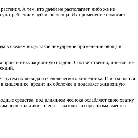
астения. А тем, кто дачей не располагает, либо же не
м употреблением зубчиков овоща. Их применение помогает
юда в свежем виде. такое немудреное применение овоща в
са пройти инкубационную стадию. Соответственно, инвазия не
фекций.
ет путем их вывода из человеческого кишечника. Глисты боятся
ду в кишечнике, вредит их оболочке и подавляет жизненную
одные средства, под влиянием чеснока ослабляют свою хватку.
м перистальтики, то есть – выходит из организма вместе с