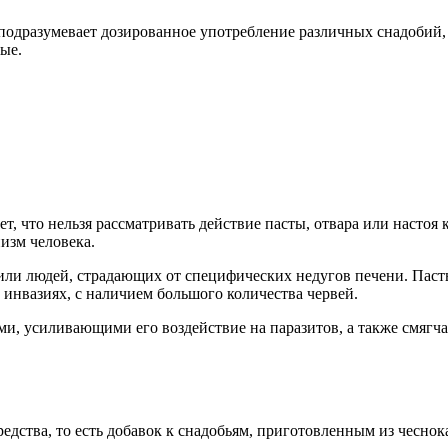
подразумевает дозированное употребление различных снадобий,
ые.
т, что нельзя рассматривать действие пасты, отвара или настоя
изм человека.
 или людей, страдающих от специфических недугов печени. Паст
инвазиях, с наличием большого количества червей.
ами, усиливающими его воздействие на паразитов, а также смя
редства, то есть добавок к снадобьям, приготовленным из чесн