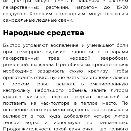
на две-три минуты сесть в ванночку с настоем
лекарственных растений, нагретом до 15-20
градусов. Хорошим подспорьем могут оказаться
самодельные ледяные свечи.
Народные средства
Быстро устраняют воспаление и уменьшают боли
при геморрое сидячие ванночки с отварами
лекарственных трав: чередой, зверобоем,
ромашкой, шалфеем. При обильных кровотечениях
необходимо заваривать сухую крапиву. Чтобы
приготовить отвар, нужно взять три столовых ложки
с верхом травы, всыпать в эмалированную
кастрюльку небольшого объема, залить литром
крутого кипятка, плотно закрыть крышкой и
поставить на час-полтора в теплое место. По
истечение этого времени жидкость процеживают и
выливают в таз, куда добавляют четыре литра
теплой воды, и используют по назначению.
Продолжительность такой ванн очки – до полного