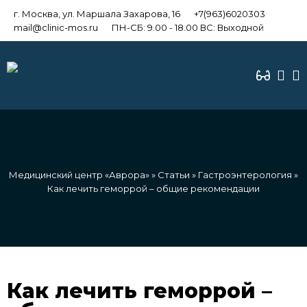
г. Москва, ул. Маршала Захарова, 16
+7(963)6020303
mail@clinic-mos.ru
ПН-СБ: 9.00 - 18.00 ВС: Выходной
Медицинский центр «Аврора»
»
Статьи
»
Гастроэнтерология
»
Как лечить геморрой – общие рекомендации
Как лечить геморрой –