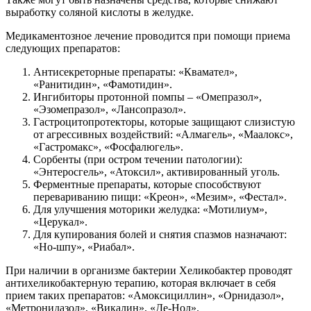
выработку соляной кислоты в желудке.
Медикаментозное лечение проводится при помощи приема
следующих препаратов:
Антисекреторные препараты: «Квамател»,
«Ранитидин», «Фамотидин».
Ингибиторы протонной помпы – «Омепразол»,
«Эзомепразол», «Лансопразол».
Гастроцитопротекторы, которые защищают слизистую
от агрессивных воздействий: «Алмагель», «Маалокс»,
«Гастромакс», «Фосфалюгель».
Сорбенты (при остром течении патологии):
«Энтеросгель», «Атоксил», активированный уголь.
Ферментные препараты, которые способствуют
перевариванию пищи: «Креон», «Мезим», «Фестал».
Для улучшения моторики желудка: «Мотилиум»,
«Церукал».
Для купирования болей и снятия спазмов назначают:
«Но-шпу», «Риабал».
При наличии в организме бактерии Хеликобактер проводят
антихеликобактерную терапию, которая включает в себя
прием таких препаратов: «Амоксициллин», «Орнидазол»,
«Метронидазол», «Викалин», «Де-Нол».