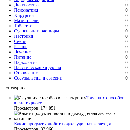
Диагностика
0
Психиатрия
0
Хирургия
0
Мази и Гели
0
Таблетки
0
Суспензии и растворы
0
Настойки
0
Свечи
0
Разное
0
Лечение
0
Питание
0
Наркология
0
Пластическая хирургия
0
Отравление
0
Сосуды, вены и артерии
0
Популярное
7 лучших способов
вызвать рвоту
Просмотров: 174 851
Какие продукты любит поджелудочная железа, а
Просмотров: 32 960