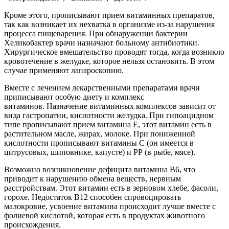
Кроме этого, прописывают прием витаминных препаратов,
так как возникает их нехватка в организме из-за нарушения
процесса пищеварения. При обнаружении бактерии
Хеликобактер врачи назначают больному антибиотики.
Хирургическое вмешательство проводят тогда, когда возникло
кровотечение в желудке, которое нельзя остановить. В этом
случае применяют лапароскопию.
Вместе с лечением лекарственными препаратами врачи
приписывают особую диету и комплекс
витаминов. Назначение витаминных комплексов зависит от
вида гастропатии, кислотности желудка. При гипоацидном
типе прописывают прием витамина E, этот витамин есть в
растительном масле, жирах, молоке. При пониженной
кислотности прописывают витамины C (он имеется в
цитрусовых, шиповнике, капусте) и РР (в рыбе, мясе).
Возможно возникновение дефицита витамина В6, что
приводит к нарушению обмена веществ, нервным
расстройствам. Этот витамин есть в зерновом хлебе, фасоли,
горохе. Недостаток В12 способен спровоцировать
малокровие, усвоение витамина происходит лучше вместе с
фолиевой кислотой, которая есть в продуктах животного
происхождения.