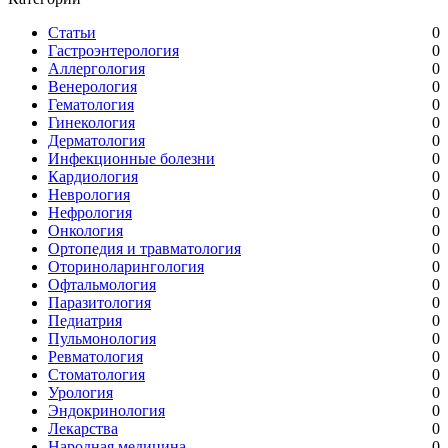
Статьи
0
Гастроэнтерология
0
Аллергология
0
Венерология
0
Гематология
0
Гинекология
0
Дерматология
0
Инфекционные болезни
0
Кардиология
0
Неврология
0
Нефрология
0
Онкология
0
Ортопедия и травматология
0
Оториноларингология
0
Офтальмология
0
Паразитология
0
Педиатрия
0
Пульмонология
0
Ревматология
0
Стоматология
0
Урология
0
Эндокринология
0
Лекарства
0
Народная медицина
0