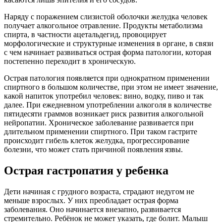
Наряду с поражением слизистой оболочки желудка человек
получает алкогольное отравление. Продукты метаболизма
спирта, в частности ацетальдегид, провоцирует
морфологические и структурные изменения в органе, в связи
с чем начинает развиваться острая форма патологии, которая
постепенно переходит в хроническую.
Острая патология появляется при однократном применении
спиртного в большом количестве, при этом не имеет значение,
какой напиток употребил человек: вино, водку, пиво и так
далее. При ежедневном употреблении алкоголя в количестве
пятидесяти граммов возникает риск развития алкогольной
нейропатии. Хроническое заболевание развивается при
длительном применении спиртного. При таком гастрите
происходит гибель клеток желудка, прогрессирование
болезни, что может стать причиной появления язвы.
Острая гастропатия у ребенка
Дети начиная с грудного возраста, страдают недугом не
меньше взрослых. У них преобладает острая форма
заболевания. Оно начинается внезапно, развивается
стремительно. Ребёнок не может указать, где болит. Малыш