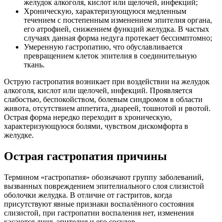
желудок алкоголя, кислот или щелочей, инфекций;
Хроническую, характеризующуюся медленным
течением с постепенным изменением эпителия органа,
его атрофией, снижением функций желудка. В частых
случаях данная форма недуга протекает бессимптомно;
Умеренную гастропатию, что обуславливается
превращением клеток эпителия в соединительную
ткань.
Острую гастропатия возникает при воздействии на желудок
алкоголя, кислот или щелочей, инфекций. Проявляется
слабостью, беспокойством, болевым синдромом в области
живота, отсутствием аппетита, диареей, тошнотой и рвотой.
Острая форма нередко переходит в хроническую,
характеризующуюся болями, чувством дискомфорта в
желудке.
Острая гастропатия причины
Термином «гастропатия» обозначают группу заболеваний,
вызванных повреждением эпителиального слоя слизистой
оболочки желудка. В отличие от гастритов, когда
присутствуют явные признаки воспалённого состояния
слизистой, при гастропатии воспаления нет, изменения
касаются лишь эпителия и его сосудов.