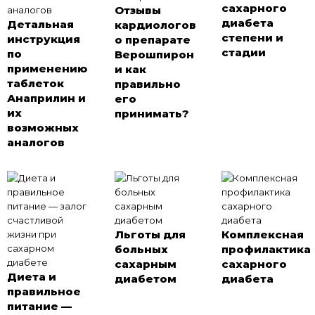
сахарного
Отзывы
диабета
Детальная
кардиологов
степени и
инструкция
о препарате
стадии
по
Верошпирон
применению
и как
таблеток
правильно
Анаприлин и
его
их
принимать?
возможных
аналогов
Льготы для
Комплексная
больных
профилактика
сахарным
сахарного
Диета и
диабетом
диабета
правильное
питание —