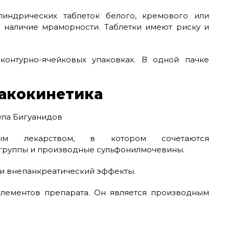
индрических таблеток белого, кремового или
о наличие мраморности. Таблетки имеют риску и
контурно-ячейковых упаковках. В одной пачке
акокинетика
ным лекарством, в котором сочетаются
группы и производные сульфонилмочевины.
 и внепанкреатический эффекты.
элементов препарата. Он является производным