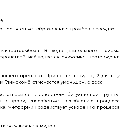
и;
 препятствует образованию тромбов в сосудах;
 микротромбоза. В ходе длительного приема
ефропатией наблюдается снижение протеинурии
мающего препарат. При соответствующей диете у
х Глимекомб, отмечается уменьшение веса.
а, относится к средствам бигуанидной группы.
 в крови, способствует ослаблению процесса
ика. Метформин содействует ускорению процесса