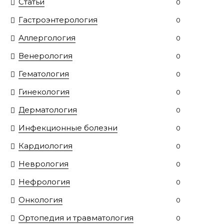
Статьи
0
Гастроэнтерология
0
Аллергология
0
Венерология
0
Гематология
0
Гинекология
0
Дерматология
0
Инфекционные болезни
0
Кардиология
0
Неврология
0
Нефрология
0
Онкология
0
Ортопедия и травматология
0