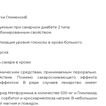
уемым при сахарном диабете 2 типа.
мбинированным свойством.
изация уровня глюкозы в крови больного.
уска
кемическим средствам, принимаемым перорально.
йствие. Помимо сахароснижающего эффекта
эффектом. В ряде случаев лекарство имеет
орид Метформина в количестве 500 мг и Гликлазид
а сорбитол и кроскармеллоза натрия. В небольшом
ат магния и повидон.