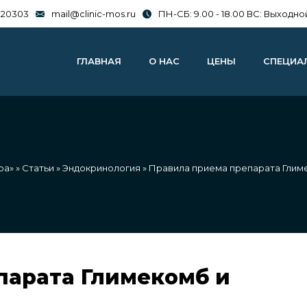
020303
mail@clinic-mos.ru
ПН-СБ: 9.00 - 18.00 ВС: Выходно
ГЛАВНАЯ
О НАС
ЦЕНЫ
СПЕЦИА
ра»
»
Статьи
»
Эндокринология
» Правила приема препарата Глим
парата Глимекомб и