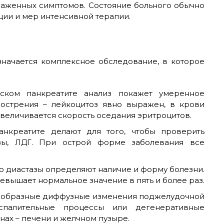
раженных симптомов. Состояние больного обычно
ции и мер интенсивной терапии.
начается комплексное обследование, в которое
ском панкреатите анализ покажет умеренное
острения – лейкоцитоз явно выражен, в крови
величивается скорость оседания эритроцитов.
анкреатите делают для того, чтобы проверить
азы, ЛДГ. При острой форме заболевания все
ю диастазы определяют наличие и форму болезни.
евышает нормальное значение в пять и более раз.
нообразные диффузные изменения поджелудочной
спалительные процессы или дегенеративные
нах – печени и желчном пузыре.