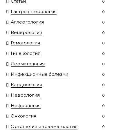
Статьи
0
Гастроэнтерология
0
Аллергология
0
Венерология
0
Гематология
0
Гинекология
0
Дерматология
0
Инфекционные болезни
0
Кардиология
0
Неврология
0
Нефрология
0
Онкология
0
Ортопедия и травматология
0