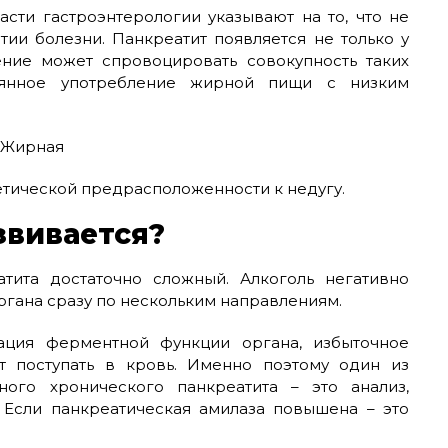
сти гастроэнтерологии указывают на то, что не
тии болезни. Панкреатит появляется не только у
ение может спровоцировать совокупность таких
тоянное употребление жирной пищи с низким
етической предрасположенности к недугу.
звивается?
атита достаточно сложный. Алкоголь негативно
ргана сразу по нескольким направлениям.
ация ферментной функции органа, избыточное
 поступать в кровь. Именно поэтому один из
ого хронического панкреатита – это анализ,
 Если панкреатическая амилаза повышена – это