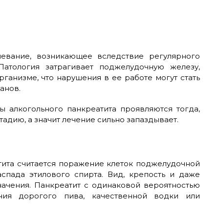
левание, возникающее вследствие регулярного
Патология затрагивает поджелудочную железу,
рганизме, что нарушения в ее работе могут стать
анов.
ы алкогольного панкреатита проявляются тогда,
адию, а значит лечение сильно запаздывает.
тита считается поражение клеток поджелудочной
спада этилового спирта. Вид, крепость и даже
ачения. Панкреатит с одинаковой вероятностью
ния дорогого пива, качественной водки или