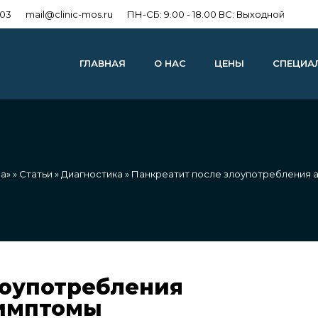
303
mail@clinic-mos.ru
ПН-СБ: 9.00 - 18.00 ВС: Выходной
ГЛАВНАЯ
О НАС
ЦЕНЫ
СПЕЦИА
а»
»
Статьи
»
Диагностика
» Панкреатит после злоупотребления а
лоупотребления
симптомы