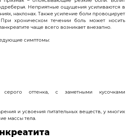
ый признак – опоясывающие резкие боли. Болит
 подреберья. Неприятные ощущения усиливаются в
ниях, наклонах. Также усиление боли провоцирует
 При хроническом течении боль может носить
панкреатите чаще всего возникает внезапно.
следующие симптомы:
 серого оттенка, с заметными кусочками
арения и усвоения питательных веществ, у многих
ие массы тела.
нкреатита