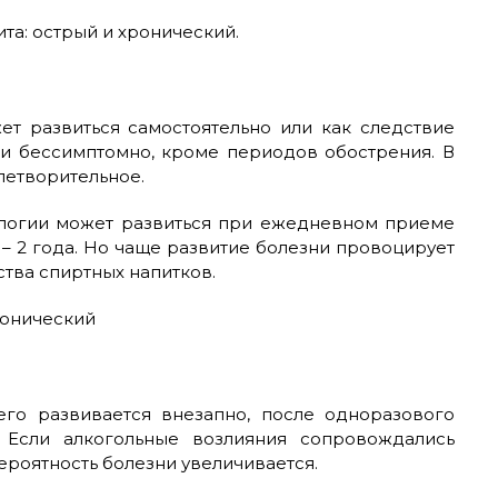
та: острый и хронический.
ет развиться самостоятельно или как следствие
ки бессимптомно, кроме периодов обострения. В
летворительное.
ологии может развиться при ежедневном приеме
5 – 2 года. Но чаще развитие болезни провоцирует
тва спиртных напитков.
его развивается внезапно, после одноразового
 Если алкогольные возлияния сопровождались
роятность болезни увеличивается.