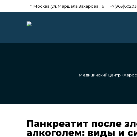
г. Москва, ул. Маршала Захарова, 16
+7(963)6020
Медицинский центр «Аврор
Панкреатит после з
алкоголем: виды и 