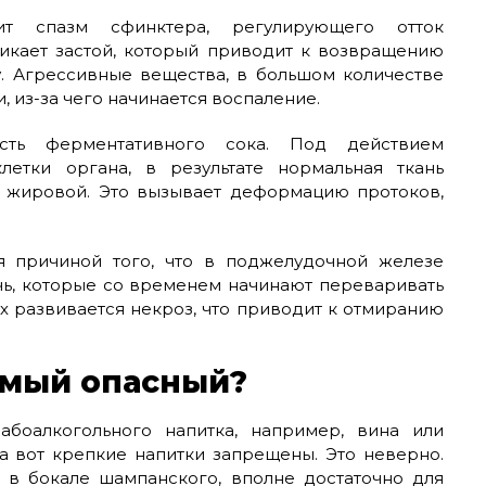
ит спазм сфинктера, регулирующего отток
никает застой, который приводит к возвращению
. Агрессивные вещества, в большом количестве
 из-за чего начинается воспаление.
сть ферментативного сока. Под действием
летки органа, в результате нормальная ткань
и жировой. Это вызывает деформацию протоков,
ся причиной того, что в поджелудочной железе
чь, которые со временем начинают переваривать
х развивается некроз, что приводит к отмиранию
амый опасный?
абоалкогольного напитка, например, вина или
а вот крепкие напитки запрещены. Это неверно.
 в бокале шампанского, вполне достаточно для