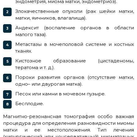
эндометрия, миома матки, эндометриоз).
Злокачественные опухоли (рак шейки матки,
матки, яичников, влагалища).
Андексит (воспаление органов в области
малого таза).
Метастазы в мочеполовой системе и костных
тканях.
Кистозное образование (цистаденомы,
тератома и т. д.).
Пороки развития органов (отсутствие матки,
одно– или двурогая матка).
Песок или камни в мочевом пузыре.
Бесплодие.
Магнитно-резонансная томография особо важная
процедура для определения разновидности миомы
матки и ее местоположения. Тип лечения
(хирургический или консервативный) миоматозных