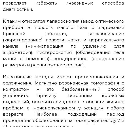
позволяет избежать инвазивных способов
диагностики.
К таким относятся: лапароскопия (ввод оптического
прибора в полость малого таза с надрезами
брюшной области), выскабливание
(кюретирование) полости матки и цервикального
канала (мини-операция по удалению слоя
эндометрия), гистероскопия (обследования тела
матки с помощью), зондирование (определение
размеров и расположение органа).
Инвазивные методы имеют противопоказания и
осложнения. Магнитно-резонансная томография с
контрастом – это безболезненный способ
установить причину постоянных кровяных
выделений, болевого синдрома в области живота,
проблем с мочеиспусканием у женщин любого
возраста. Наиболее подходящий период
проведения обследования на томографе между 7 и
12 днем менструального цикла.