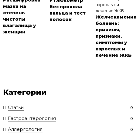
F глюкометр
мазка на
без прокола
степень
пальца и тест
Желчекаменн
чистоты
полосок
болезнь:
влагалища у
причины,
женщин
признаки,
симптомы у
взрослых и
лечение ЖКБ
Категории
Статьи
0
Гастроэнтерология
0
Аллергология
0