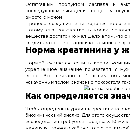
Остаточным продуктом распада и выст
последующем выведение вещества осущес
вместе с мочой.
Процесс создания и выведения креатини
Потому его количество в крови человек
вещества достаточно мал. Дело в том, что о
следить за концентрацией креатинина в кро
Норма креатинина у 
Нормой считается, если в крови женщин
усредненное значение показателя. У му
выше. Это связано с большим объемо
накаченным телом, значение показателя так
Как определяется зна
Чтобы определить уровень креатинина в к
биохимический анализ. Для этого осуществ
исследования требуется порядка 5-10 милл
манипуляционного кабинета со строгим соб