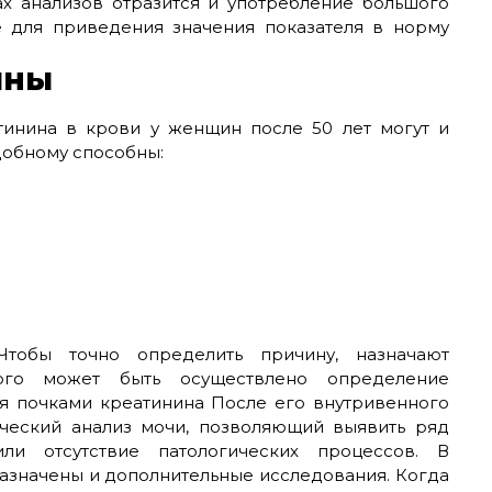
ах анализов отразится и употребление большого
е для приведения значения показателя в норму
ины
тинина в крови у женщин после 50 лет могут и
добному способны:
тобы точно определить причину, назначают
того может быть осуществлено определение
я почками креатинина После его внутривенного
ический анализ мочи, позволяющий выявить ряд
ли отсутствие патологических процессов. В
назначены и дополнительные исследования. Когда