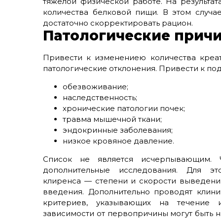
тяжёлой физической работе. На результат
количества белковой пищи. В этом случа
достаточно скорректировать рацион.
Патологические прич
Привести к изменениею количества креа
патологические отклонения. Привести к по
обезвоживание;
наследственность;
хронические патологии почек;
травма мышечной ткани;
эндокринные заболевания;
низкое кровяное давление.
Список не является исчерпывающим. Ч
дополнительные исследования. Для э
клиренса — степени и скорости выведени
введения. Дополнительно проводят клин
критериев, указывающих на течение и
зависимости от первопричины могут быть 