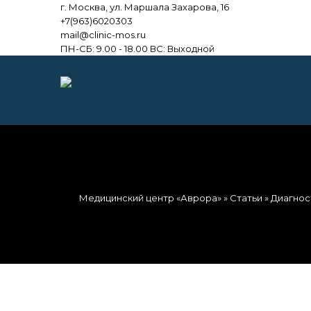
г. Москва, ул. Маршала Захарова, 16
+7(963)6020303
mail@clinic-mos.ru
ПН-СБ: 9.00 - 18.00 ВС: Выходной
Медицинский центр «Аврора»
»
Статьи
»
Диагнос