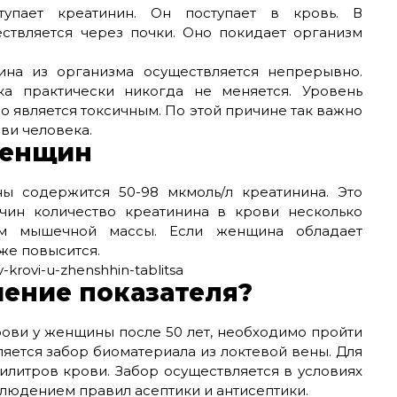
упает креатинин. Он поступает в кровь. В
твляется через почки. Оно покидает организм
на из организма осуществляется непрерывно.
а практически никогда не меняется. Уровень
но является токсичным. По этой причине так важно
ви человека.
женщин
ы содержится 50-98 мкмоль/л креатинина. Это
жчин количество креатинина в крови несколько
м мышечной массы. Если женщина обладает
же повысится.
чение показателя?
рови у женщины после 50 лет, необходимо пройти
ляется забор биоматериала из локтевой вены. Для
илитров крови. Забор осуществляется в условиях
людением правил асептики и антисептики.